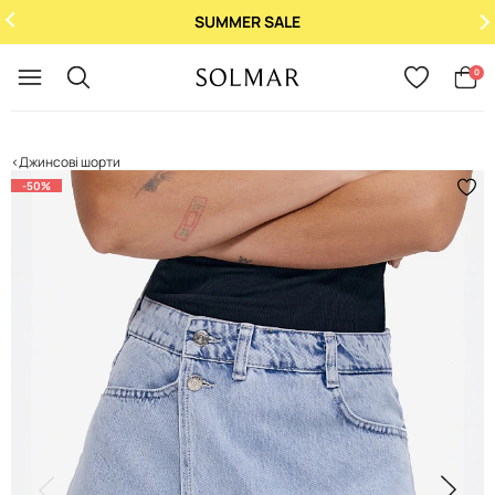
SUMMER SALE
Укр
/
Рус
0
Джинсові шорти
-50%