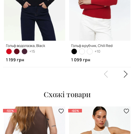
Гольф водолазка, Black
Гольф в рубчик, Chili Red
+15
+10
1 199 грн
1 099 грн
Схожі товари
-50%
-60%