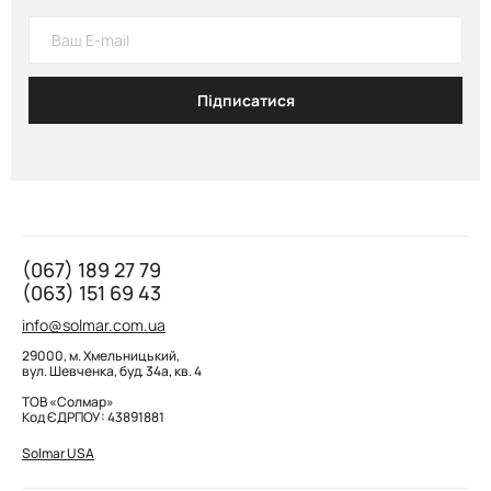
Підписатися
(067) 189 27 79
(063) 151 69 43
info@solmar.com.ua
29000, м. Хмельницький,
вул. Шевченка, буд. 34а, кв. 4
ТОВ «Солмар»
Код ЄДРПОУ: 43891881
Solmar USA