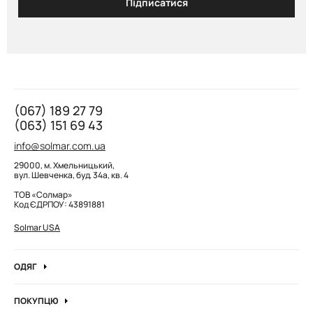
Підписатися
(067) 189 27 79
(063) 151 69 43
info@solmar.com.ua
29000, м. Хмельницький,
вул. Шевченка, буд. 34а, кв. 4
ТОВ «Солмар»
Код ЄДРПОУ: 43891881
Solmar USA
ОДЯГ
Джинси
ПОКУПЦЮ
Кофти та джемпера