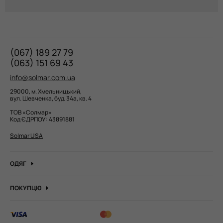
(067) 189 27 79
(063) 151 69 43
info@solmar.com.ua
29000, м. Хмельницький,
вул. Шевченка, буд. 34а, кв. 4
ТОВ «Солмар»
Код ЄДРПОУ: 43891881
Solmar USA
ОДЯГ
Джинси
ПОКУПЦЮ
Кофти та джемпера
Про компанію
Лонгсліви
Вакансії компанії
Боді