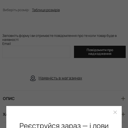
Виберіть розмір:
Таблиця розмірів
Заповніть форму і ви отримаєте повідомлення про те коли товар буде в
наявності
Email
Повідомити про
надходження
Наявність в магазинах
ОПИС
ХАРАКТЕРИСТИКИ
Реєструйся зараз — і лови