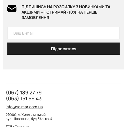
Чоловіча футболка з круглим вирізом в кольорі blue 1 199 грн
Чоловіча футболка з круглим вирізом в кольорі blue 1 199 грн
Чоловіча футболка polo в кольорі dark blue 999 грн
ПІДПИШИСЬ НА РОЗСИЛКУ З НОВИНКАМИ ТА
Чоловічий гольф з високим коміром, Dark Blue 1 399 грн
Чоловічий джемпер поло, Dark Blue 1 399 грн
АКЦІЯМИ — І ОТРИМАЙ -10% НА ПЕРШЕ
ЗАМОВЛЕННЯ
Підписатися
(067) 189 27 79
(063) 151 69 43
info@solmar.com.ua
29000, м. Хмельницький,
вул. Шевченка, буд. 34а, кв. 4
ТОВ «Солмар»