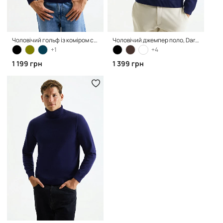
Чоловічий гольф із коміром стійка, Dark Blue
Чоловічий джемпер поло, Dark Blue
+1
+4
1 199 грн
1 399 грн