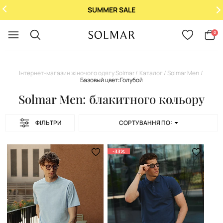
SUMMER SALE
Укр
/
Рус
0
Інтернет-магазин жіночого одягу Solmar
Каталог
Solmar Men
Базовый цвет:Голубой
Solmar Men: блакитного кольору
ФІЛЬТРИ
СОРТУВАННЯ ПО:
-33%