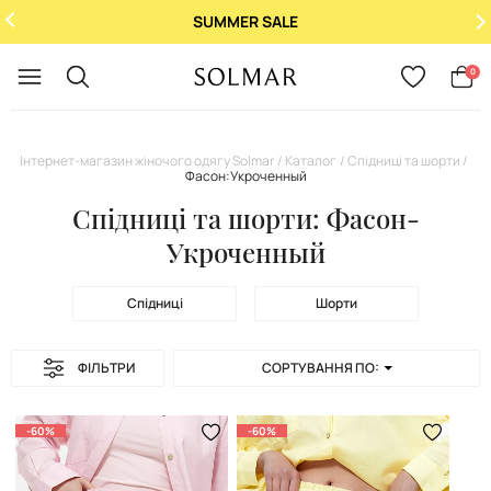
SUMMER SALE
Укр
/
Рус
0
Інтернет-магазин жіночого одягу Solmar
Каталог
Спідниці та шорти
Фасон:Укроченный
Спідниці та шорти: Фасон-
Укроченный
Спідниці
Шорти
ФІЛЬТРИ
СОРТУВАННЯ ПО:
-60%
-60%