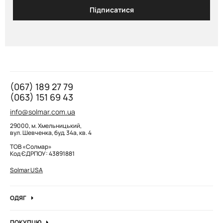
Підписатися
(067) 189 27 79
(063) 151 69 43
info@solmar.com.ua
29000, м. Хмельницький,
вул. Шевченка, буд. 34а, кв. 4
ТОВ «Солмар»
Код ЄДРПОУ: 43891881
Solmar USA
ОДЯГ
Джинси
ПОКУПЦЮ