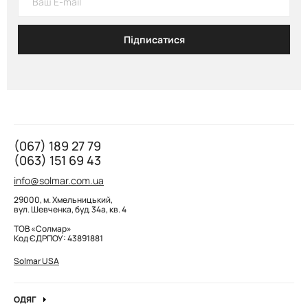
Підписатися
(067) 189 27 79
(063) 151 69 43
info@solmar.com.ua
29000, м. Хмельницький,
вул. Шевченка, буд. 34а, кв. 4
ТОВ «Солмар»
Код ЄДРПОУ: 43891881
Solmar USA
ОДЯГ