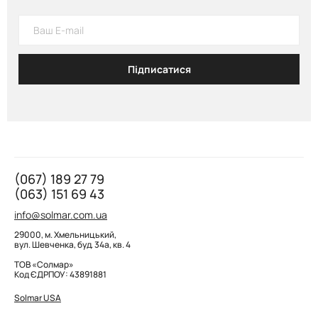
Підписатися
(067) 189 27 79
(063) 151 69 43
info@solmar.com.ua
29000, м. Хмельницький,
вул. Шевченка, буд. 34а, кв. 4
ТОВ «Солмар»
Код ЄДРПОУ: 43891881
Solmar USA