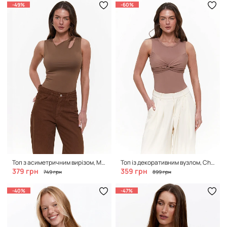
-49%
-60%
Топ з асиметричним вирізом, Milk chocolate
Топ із декоративним вузлом, Chocolate Milk
379 грн
359 грн
749 грн
899 грн
-40%
-47%