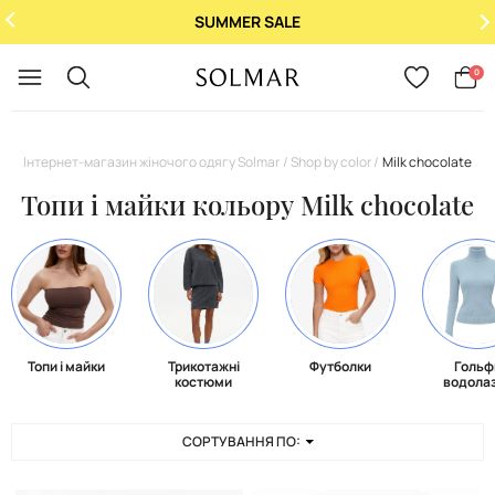
SUMMER SALE
Укр
/
Рус
0
Інтернет-магазин жіночого одягу Solmar
Shop by color
Milk chocolate
Топи і майки кольору Milk chocolate
Топи і майки
Трикотажні
Футболки
Гольф
костюми
водола
СОРТУВАННЯ ПО: