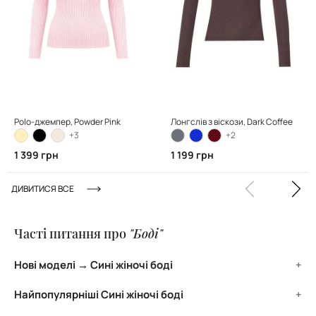
Polo-джемпер, Powder Pink
Лонгслів з віскози, Dark Coffee
+3
+2
1 399 грн
1 199 грн
ДИВИТИСЯ ВСЕ
Часті питання про
"Боді"
Нові моделі → Сині жіночі боді
ТОП нових моделей категорії Сині жіночі боді:
Найпопулярніші Сині жіночі боді