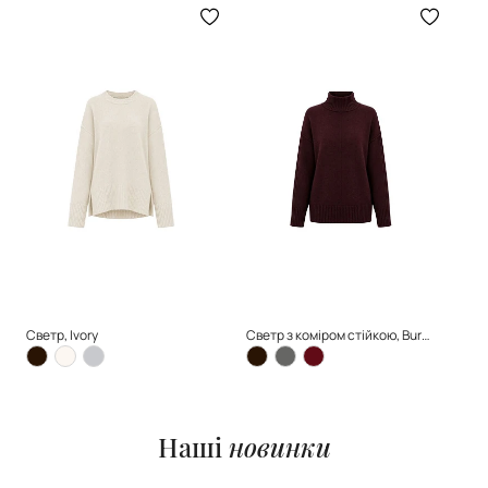
Светр, Ivory
Светр з коміром стійкою, Burgundy
Наші
новинки