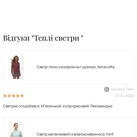
Відгуки "Теплі светри "
Светр-поло з коміром на гудзиках, terracotta
Наталія Ткач
21.04.2026
Светрик сподобався. М'якенький, колір красивий. Рекомендую
Светр меланжевий із вовною мериноса, mint