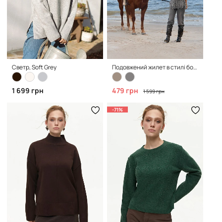
Светр, Soft Grey
Подовжений жилет в стилі бохо, grey
1 699 грн
479 грн
1 599 грн
-71%