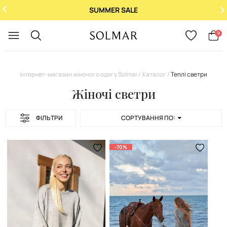
SUMMER SALE
Укр
/
Рус
0
Інтернет-магазин жіночого одягу Solmar
Каталог
Теплі светри
Жіночі светри
ФІЛЬТРИ
СОРТУВАННЯ ПО:
-70%