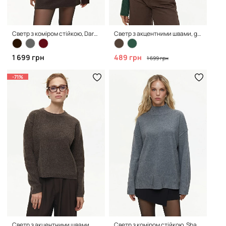
Светр з коміром стійкою, Dark Coffee
Светр з акцентними швами, green
1 699 грн
489 грн
1 699 грн
-71%
Светр з акцентними швами, Chocolate
Светр з коміром стійкою, Shadow Grey