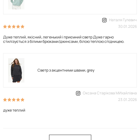
Наталя Гулевич
30.01.2026
Дуже теплий, якісний, легенький і приємний светр Дуже гарно
стилізується з білими брюками/джинсами, білою теплою спідницею.
Светр з акцентними швами, grey
Оксана Старікова МИхайлівна
23.01.2026
дуже теплий