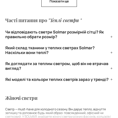
Показати ще
Часті питання про
"Теплі светри "
Чи відповідають светри Solmar розмірній сітці? Як
правильно обрати розмір?
Так, усі светри відповідають розмірній сітці на нашому сайті. А також
Який склад тканини у теплих светрах Solmar?
радимо звірятися з замірами виробу й звертати увагу на фасон: oversize
Наскільки вони теплі?
моделі можуть мати вільніший крій.
Светри виготовляються із суміші вовни, еластану, поліестеру та іноді -
Як доглядати за теплим светром, щоб він не втрачав
акрилу. Вони добре утримують тепло й підходять для холодної пори
вигляд?
року.
Рекомендуємо прати светри вручну або в делікатному режимі та при
Які моделі та кольори теплих светрів зараз у тренді?
низькій температурі (не більше 30 градусів), сушити в розкладеному
У тренді обʼємні светри оверсайз, моделі з фактурною в’язкою, коміром-
вигляді. Уникати агресивного віджиму та прасування при високій
стійкою або «поло». Серед кольорів актуальні бежевий, молочний,
температурі.
сірий, бордовий, хакі та відтінки кави.
Жіночі светри
Светр — must-have для холодного сезону. Він дарує тепло, відчуття
затишку та доповнює будь-який образ: повсякденний, офісний чи
святковий. У SOLMAR знайдете жіночі светри різних фасонів, кольорів і