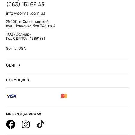
(063) 151 69 43
info@solmar.com.ua
29000, м. Хмельницький,
вул. Шевченка, буд. 34а, кв. 4
ТОВ «Солмар»
Код ЄДРПОУ: 43891881
Solmar USA
ОДЯГ
Джинси
ПОКУПЦЮ
Кофти та джемпера
Про компанію
Лонгсліви
Вакансії компанії
Боді
Блог
Сорочки
Оптові замовлення
Штани
МИ В СОЦМЕРЕЖАХ:
Корпоративні замовлення
Худі та штани
Як оформити замовлення
Гольфи водолазка