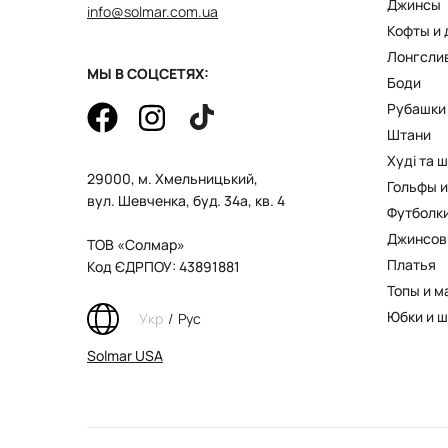
Джинсы
info@solmar.com.ua
Кофты и
Лонгсли
МЫ В СОЦСЕТЯХ:
Боди
Рубашки
Штани
Худі та 
29000, м. Хмельницький,
Гольфы и
вул. Шевченка, буд. 34а, кв. 4
Футболк
Джинсов
ТОВ «Солмар»
Платья
Код ЄДРПОУ: 43891881
Топы и м
Юбки и 
Укр
/
Рус
Solmar USA