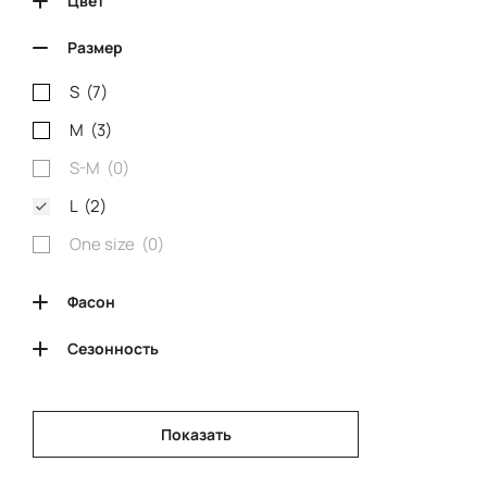
Цвет
Размер
S (
7
)
M (
3
)
S-M (
0
)
L (
2
)
One size (
0
)
Фасон
Сезонность
Показать