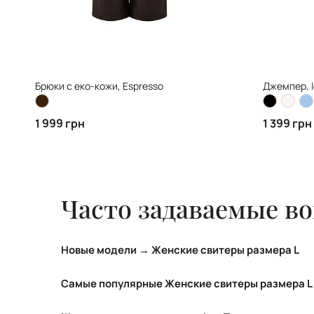
Брюки с еко-кожи, Espresso
Джемпер, I
1 999 грн
1 399 грн
Часто задаваемые в
Новые модели → Женские свитеры размера L
ТОП новых моделей категории Женские свитеры
Самые популярные Женские свитеры размера L