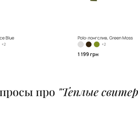
ce Blue
Polo-лонгслив, Green Moss
+2
+2
1 199 грн
опросы про
"Теплые свитер
 размера L: