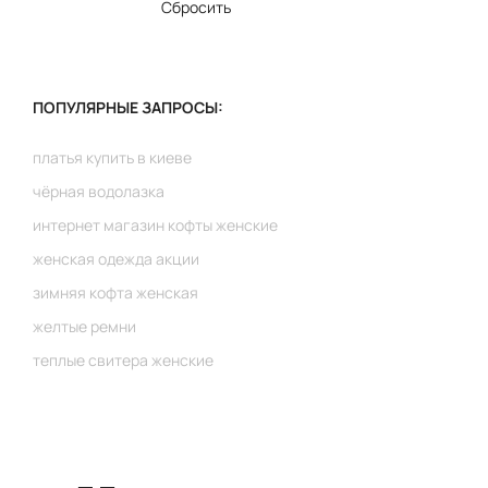
Сбросить
ПОПУЛЯРНЫЕ ЗАПРОСЫ:
платья купить в киеве
чёрная водолазка
интернет магазин кофты женские
женская одежда акции
зимняя кофта женская
желтые ремни
теплые свитера женские