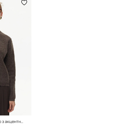
2022 Chocolate, светр з акцентними швами