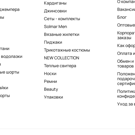
О компа
Кардиганы
 джемпера
Ваканси
Джинсовки
вы
Блог
Сеты - комплекты
Оптовые
Solmar Men
Корпора
Вязаные жилетки
заказы
Пиджаки
Как офо
штани
Трикотажные костюмы
Оплата 
 водолазки
NEW COLLECTION
Обмен и
и
Теплые свитера
товаров
ые шорты
Носки
Положен
подароч
Ремни
сертифи
айки
Beauty
Политик
шорты
конфиде
Упаковки
Уход за