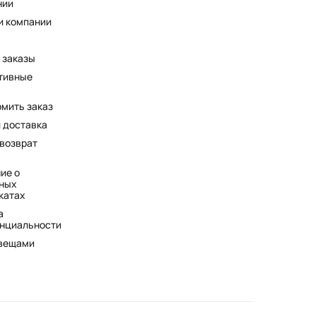
нии
и компании
 заказы
тивные
рмить заказ
и доставка
 возврат
ие о
ных
катах
а
нциальности
 вещами