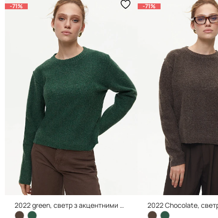
-71%
-71%
2022 green, светр з акцентними швами