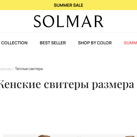
При покупке 2 ароматов – 3-й в подарок!
 COLLECTION
BEST SELLER
SHOP BY COLOR
SUMM
одежды
Теплые свитера
енские свитеры размера