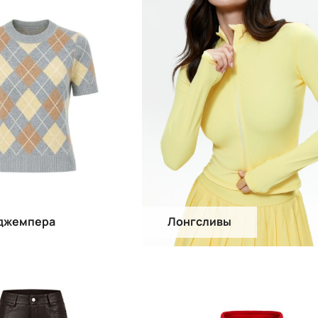
 джемпера
Лонгсливы