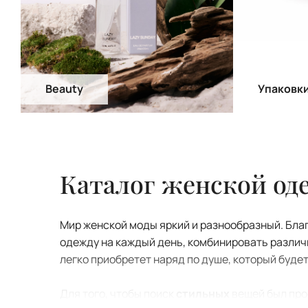
Beauty
Упаковк
Каталог женской о
Мир женской моды яркий и разнообразный. Бла
одежду на каждый день, комбинировать различ
легко приобретет наряд по душе, который буд
Для того, чтобы поиск
стильных
вещей был про