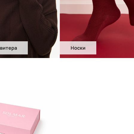
свитера
Носки