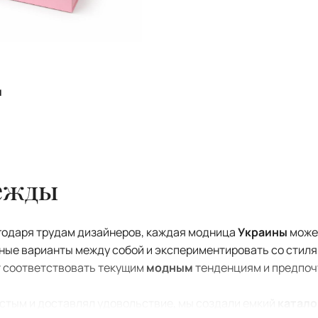
и
дежды
годаря трудам дизайнеров, каждая модница
Украины
може
ные варианты между собой и экспериментировать со стил
ет соответствовать текущим
модным
тенденциям и предпо
стым и доставлял удовольствие, мы создали емкий
катало