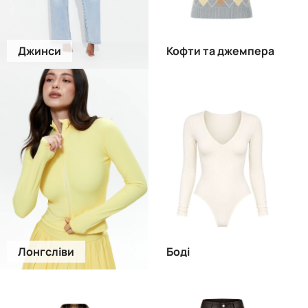
Джинси
Кофти та джемпера
Лонгсліви
Боді