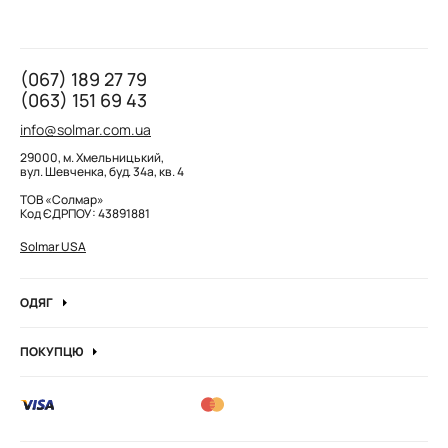
(067) 189 27 79
(063) 151 69 43
info@solmar.com.ua
29000, м. Хмельницький,
вул. Шевченка, буд. 34а, кв. 4
ТОВ «Солмар»
Код ЄДРПОУ: 43891881
Solmar USA
ОДЯГ
Джинси
ПОКУПЦЮ
Кофти та джемпера
Про компанію
Лонгсліви
Вакансії компанії
Боді
Блог
Сорочки