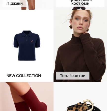
Піджаки
костюми
NEW COLLECTION
Теплі светри