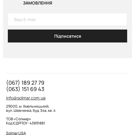
кокеткою 799 грн
ЗАМОВЛЕННЯ
Джинси STRAIGHT з фігурною кокеткою, navy blue 799 грн
Підписатися
(067) 189 27 79
(063) 151 69 43
info@solmar.com.ua
29000, м. Хмельницький,
вул. Шевченка, буд. 34а, кв. 4
ТОВ «Солмар»
Код ЄДРПОУ: 43891881
Solmar USA