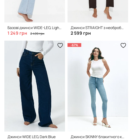
Базові джинси WIDE-LEG, Light Blue
Джинси STRAIGHT з необробленим нижнім краєм, Espresso
1 249 грн
2 599 грн
2 499 грн
-67%
Джинси WIDE LEG, Dark Blue
Джинси SKINNY блакитного кольору