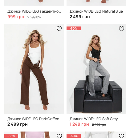
Джинси WIDE-LEG з акцентною кишенею, Blue
Джинси WIDE-LEG, Natural Blue
999 грн
2 499 грн
2 399 грн
-50%
Джинси WIDE LEG, Dark Coffee
Джинси WIDE-LEG, Soft Grey
2 499 грн
1 249 грн
2 499 грн
-58%
-50%