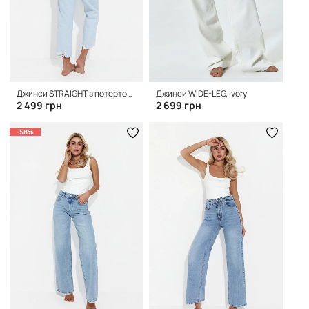
Джинси STRAIGHT з потертостями, Light Blue
Джинси WIDE-LEG, Ivory
2 499 грн
2 699 грн
-58%