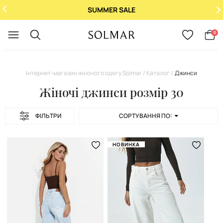
SUMMER SALE
Укр
/
Рус
0
Інтернет-магазин жіночого одягу Solmar
Каталог
Джинси
Жіночі джинси розмір 30
ФІЛЬТРИ
СОРТУВАННЯ ПО:
НОВИНКА