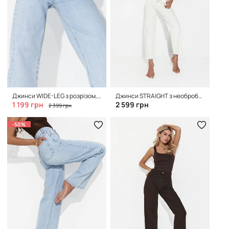
Джинси WIDE-LEG з розрізом, Blue
Джинси STRAIGHT з необробленим нижнім краєм, Ivory
1 199 грн
2 599 грн
2 399 грн
-50%