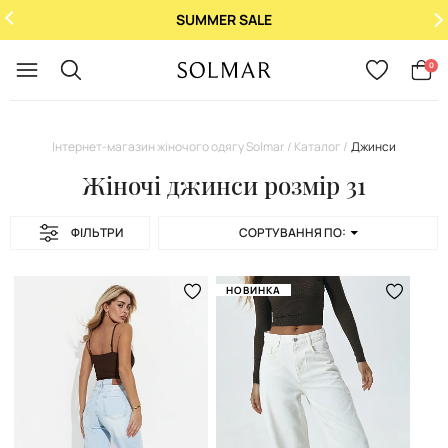
SUMMER SALE
Укр
/
Рус
0
Інтернет-магазин жіночого одягу Solmar
Каталог
Джинси
Жіночі джинси розмір 31
ФІЛЬТРИ
СОРТУВАННЯ ПО:
НОВИНКА