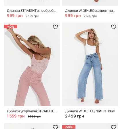
Джинси STRAIGHT з необробленим нижнім краєм, Natural Blue
Джинси WIDE-LEG з акцентною кишенею, Blue
999 грн
999 грн
2 399 грн
2 399 грн
-40%
Джинси укорочені STRAIGHT, Bubble Pink
Джинси WIDE-LEG, Natural Blue
1 559 грн
2 499 грн
2 599 грн
-50%