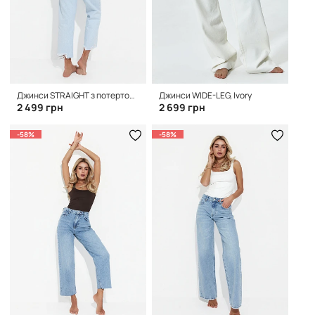
Джинси STRAIGHT з потертостями, Light Blue
Джинси WIDE-LEG, Ivory
2 499 грн
2 699 грн
-58%
-58%