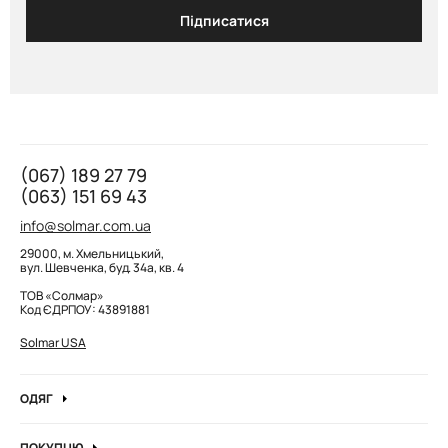
Підписатися
(067) 189 27 79
(063) 151 69 43
info@solmar.com.ua
29000, м. Хмельницький,
вул. Шевченка, буд. 34а, кв. 4
ТОВ «Солмар»
Код ЄДРПОУ: 43891881
Solmar USA
ОДЯГ
Джинси
ПОКУПЦЮ