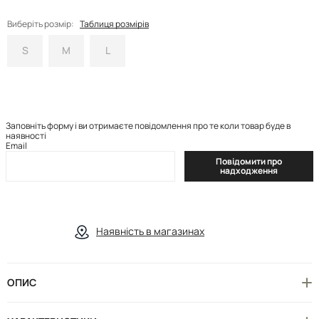
Виберіть розмір:
Таблиця розмірів
S
M
L
Заповніть форму і ви отримаєте повідомлення про те коли товар буде в
наявності
Email
Повідомити про
надходження
Наявність в магазинах
ОПИС