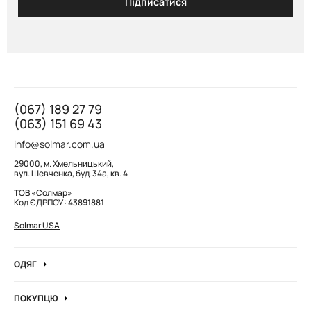
Підписатися
(067) 189 27 79
(063) 151 69 43
info@solmar.com.ua
29000, м. Хмельницький,
вул. Шевченка, буд. 34а, кв. 4
ТОВ «Солмар»
Код ЄДРПОУ: 43891881
Solmar USA
ОДЯГ
Джинси
ПОКУПЦЮ
Кофти та джемпера