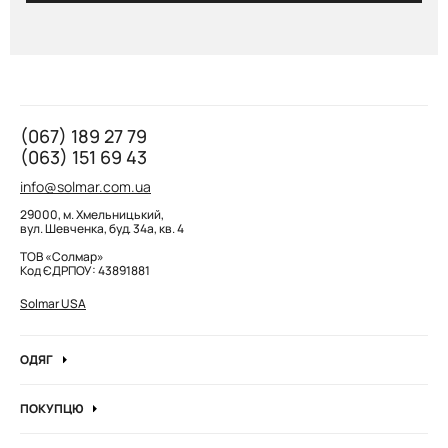
(067) 189 27 79
(063) 151 69 43
info@solmar.com.ua
29000, м. Хмельницький,
вул. Шевченка, буд. 34а, кв. 4
ТОВ «Солмар»
Код ЄДРПОУ: 43891881
Solmar USA
ОДЯГ
Джинси
ПОКУПЦЮ
Кофти та джемпера
Про компанію
Лонгсліви