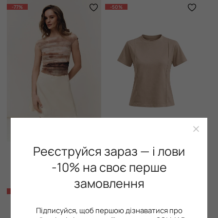
-77%
-50%
Реєструйся зараз — і лови
Футболка, Chocolate
Футболка з акцентними швами, Chocolate Milk
+5
-10% на своє перше
199 грн
499 грн
849 грн
999 грн
замовлення
-75%
-75%
Підписуйся, щоб першою дізнаватися про