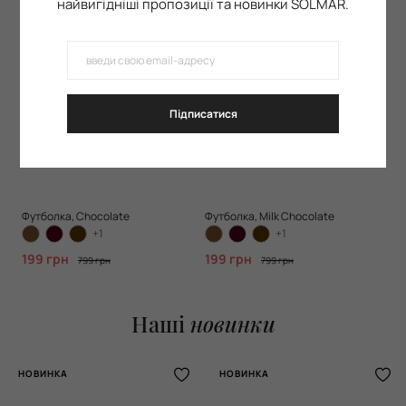
найвигідніші пропозиції та новинки SOLMAR.
Підписатися
Футболка, Chocolate
Футболка, Milk Chocolate
+1
+1
199 грн
199 грн
799 грн
799 грн
Наші
новинки
НОВИНКА
НОВИНКА