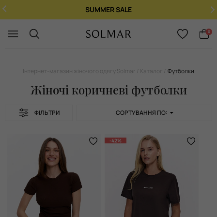
SUMMER SALE
Укр
/
Рус
0
Інтернет-магазин жіночого одягу Solmar
Каталог
Футболки
Жіночі коричневі футболки
ФІЛЬТРИ
СОРТУВАННЯ ПО:
-42%