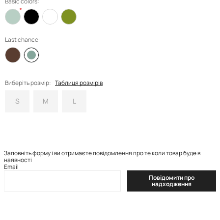
Basic colors:
Last chance:
Виберіть розмір:
Таблиця розмірів
S
M
L
Заповніть форму і ви отримаєте повідомлення про те коли товар буде в
наявності
Email
Повідомити про
надходження