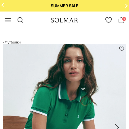
SUMMER SALE
Укр
/
Рус
0
Футболки