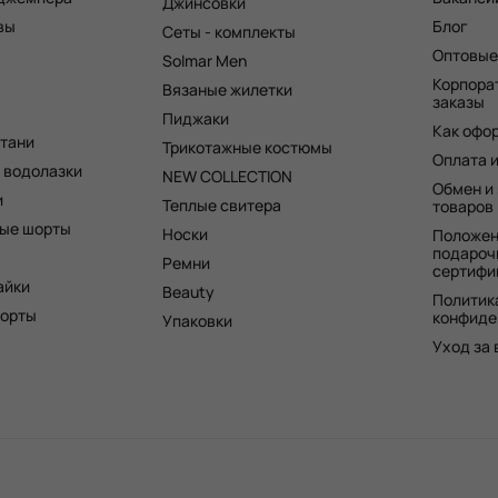
Джинсовки
вы
Блог
Сеты - комплекты
Оптовые
Solmar Men
Корпора
Вязаные жилетки
заказы
Пиджаки
Как офо
штани
Трикотажные костюмы
Оплата 
 водолазки
NEW COLLECTION
Обмен и
и
Теплые свитера
товаров
ые шорты
Носки
Положен
подароч
Ремни
сертифи
айки
Beauty
Политик
шорты
конфиде
Упаковки
Уход за