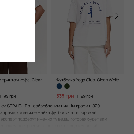
с принтом кофе, Clean White
Футболка Yoga Club, Clean White
539 грн
1 199 грн
1 199 грн
инси STRAIGHT з необробленим нижнім краєм и 829
например, женские майки футболки и гипюровый
 эксперт подберут именно ту вещь, которая будет вам
ы создаем настроение, а не просто продаем вещи!