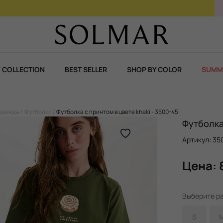
При покупке 2 ароматов – 3-й в подарок!
 COLLECTION
BEST SELLER
SHOP BY COLOR
SUMM
одежды
Футболки
Футболка с принтом в цвете khaki - 3500-45
Футболка 
Артикул: 35
Цена: 
Выберите р
S