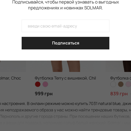
Подписывайся, чтобы первой узнавать о выгодных
предложениях и новинках SOLMAR.
Подписаться
olmar, Chocolate
Футболка Terry с вишивкой, Chili Red
Футболка 
999 грн
839 грн
 настроения. В онлаин режиме можно купить 7031 natural blue, дж
ия неподражаемого образа у нас можно найти трендовые товары, 
 Тернополь и другие города страны. При посещении наших бутиков,
же и вещи для подарка, например гольф белый женский. Solmar - м