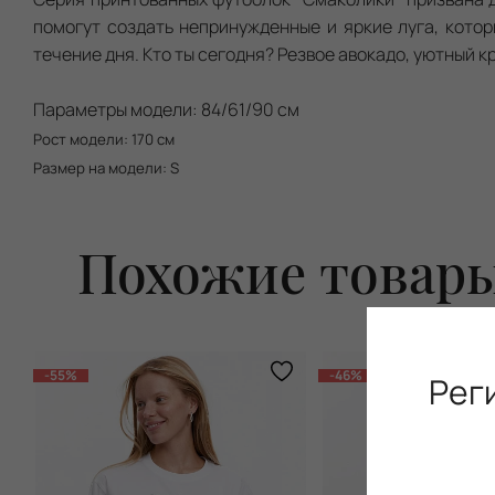
помогут создать непринужденные и яркие луга, кото
течение дня. Кто ты сегодня? Резвое авокадо, уютный
Параметры модели: 84/61/90 см
Рост модели: 170 см
Размер на модели: S
Похожие товар
-55%
-46%
Рег