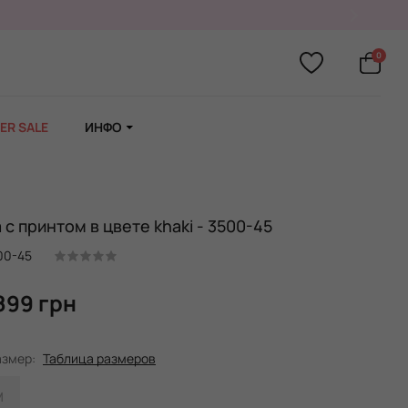
0
ER SALE
ИНФО
с принтом в цвете khaki - 3500-45
00-45
899 грн
азмер:
Таблица размеров
M