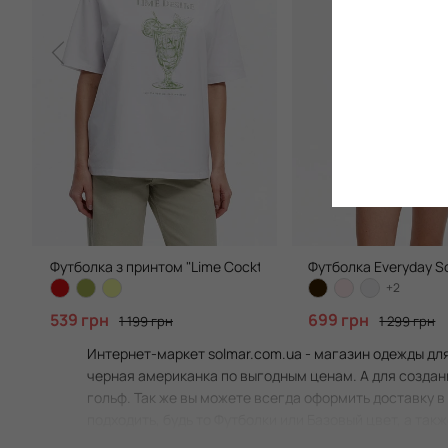
Футболка з принтом "Lime Cocktail", Clean White
Футболка Everyday S
+2
539 грн
699 грн
1 199 грн
1 299 грн
Интернет-маркет solmar.com.ua - магазин одежды для
черная американка по выгодным ценам. А для создан
гольф. Так же вы можете всегда оформить доставку в
подходить, будь то Футболки или Базовый цвет, а так