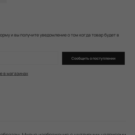
орму и вы получите уведомление о том когда товар будет в
Сообщить о поступлении
е в магазинах
м образам. Милые изображения с шутливыми надписями