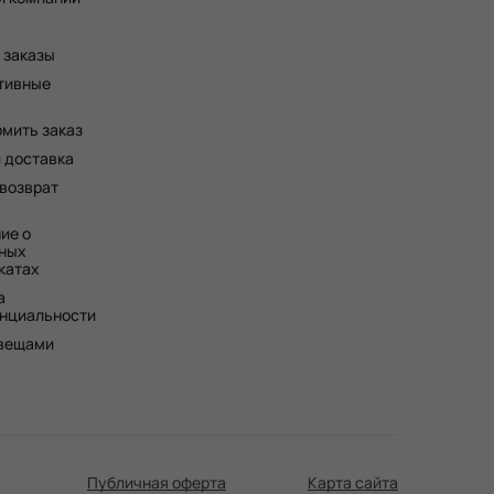
 заказы
тивные
рмить заказ
и доставка
 возврат
ие о
ных
катах
а
нциальности
 вещами
Публичная оферта
Карта сайта