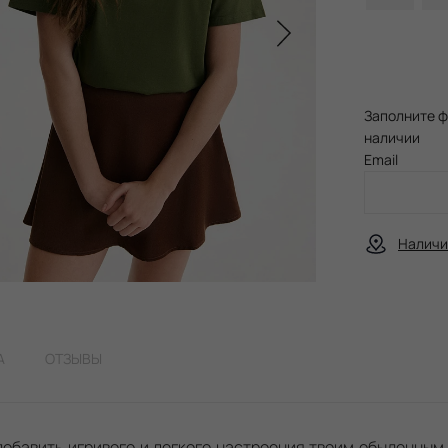
Заполните ф
наличии
Email
Наличи
А
ОТЗЫВЫ
добавить игривого и легкого настроения твоим обыденны