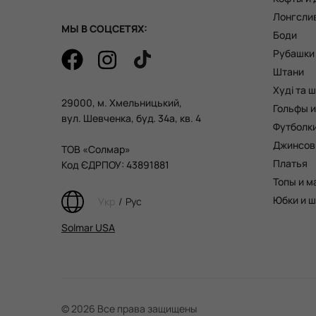
Лонгсли
МЫ В СОЦСЕТЯХ:
Боди
Рубашки
Штани
Худі та 
29000, м. Хмельницький,
Гольфы и
вул. Шевченка, буд. 34а, кв. 4
Футболк
Джинсов
ТОВ «Солмар»
Платья
Код ЄДРПОУ: 43891881
Топы и м
Юбки и 
Укр
/
Рус
Solmar USA
© 2026 Все права защищены