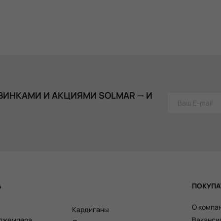
ВИНКАМИ И АКЦИЯМИ SOLMAR — И
А
ПОКУПА
О компа
Кардиганы
 джемпера
Ваканси