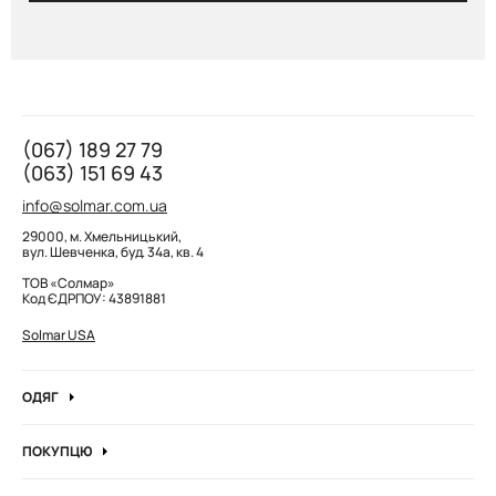
(067) 189 27 79
(063) 151 69 43
info@solmar.com.ua
29000, м. Хмельницький,
вул. Шевченка, буд. 34а, кв. 4
ТОВ «Солмар»
Код ЄДРПОУ: 43891881
Solmar USA
ОДЯГ
Джинси
ПОКУПЦЮ
Кофти та джемпера
Про компанію
Лонгсліви