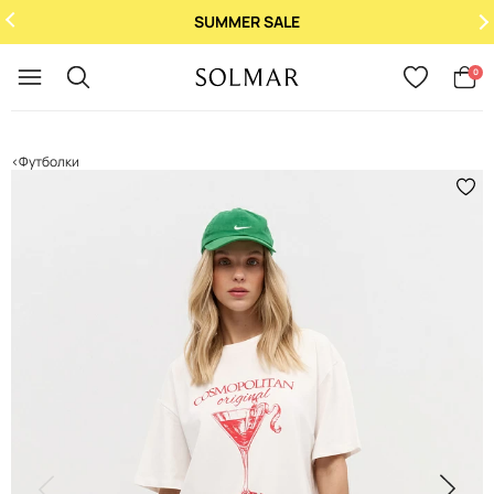
SUMMER SALE
Укр
/
Рус
0
Футболки