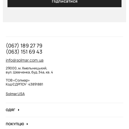
Підписатися
(067) 189 27 79
(063) 151 69 43
info@solmar.com.ua
29000, м. Хмельницький,
вул. Шевченка, буд. 34а, кв. 4
ТОВ «Солмар»
Код ЄДРПОУ: 43891881
Solmar USA
ОДЯГ
Джинси
ПОКУПЦЮ
Кофти та джемпера