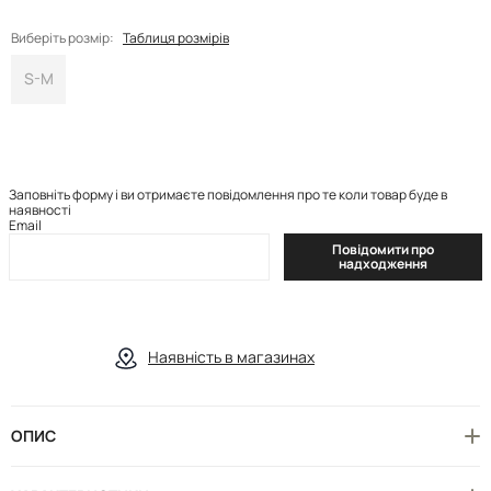
Виберіть розмір:
Таблиця розмірів
S-M
Заповніть форму і ви отримаєте повідомлення про те коли товар буде в
наявності
Email
Повідомити про
надходження
Наявність в магазинах
ОПИС