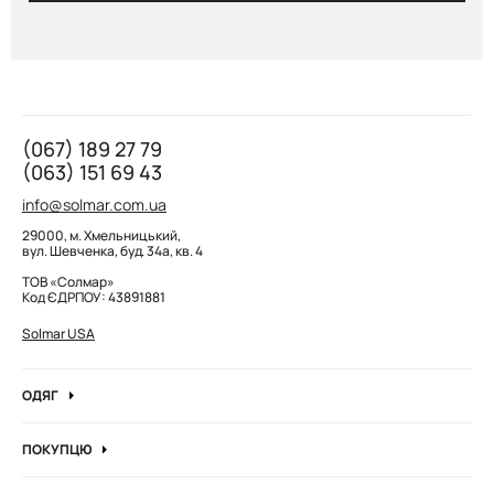
(067) 189 27 79
(063) 151 69 43
info@solmar.com.ua
29000, м. Хмельницький,
вул. Шевченка, буд. 34а, кв. 4
ТОВ «Солмар»
Код ЄДРПОУ: 43891881
Solmar USA
ОДЯГ
Джинси
ПОКУПЦЮ
Кофти та джемпера
Про компанію
Лонгсліви