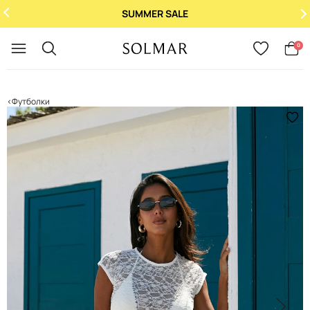
SUMMER SALE
Укр
/
Рус
0
Футболки