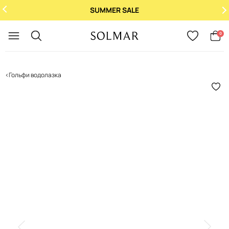
SUMMER SALE
Укр
/
Рус
0
Гольфи водолазка