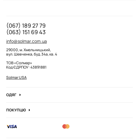
(067) 189 27 79
(063) 151 69 43
info@solmar.com.ua
29000, м. Хмельницький,
вул. Шевченка, буд. 34а, кв. 4
ТОВ «Солмар»
Код ЄДРПОУ: 43891881
Solmar USA
ОДЯГ
Джинси
ПОКУПЦЮ
Кофти та джемпера
Про компанію
Лонгсліви
Вакансії компанії
Боді
Блог
Сорочки