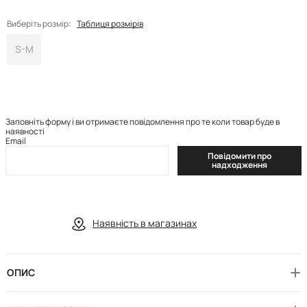
Виберіть розмір:
Таблиця розмірів
S-M
Заповніть форму і ви отримаєте повідомлення про те коли товар буде в
наявності
Email
Повідомити про
надходження
Наявність в магазинах
ОПИС