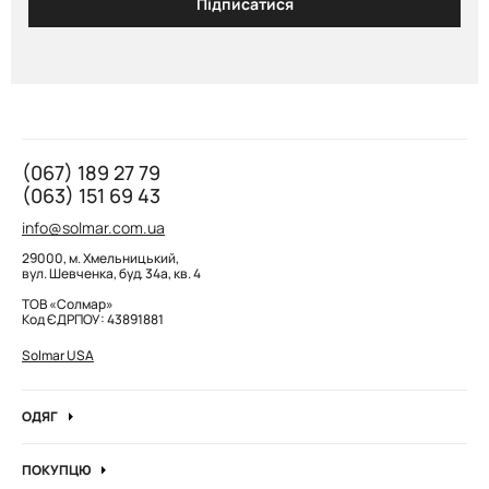
Підписатися
(067) 189 27 79
(063) 151 69 43
info@solmar.com.ua
29000, м. Хмельницький,
вул. Шевченка, буд. 34а, кв. 4
ТОВ «Солмар»
Код ЄДРПОУ: 43891881
Solmar USA
ОДЯГ
Джинси
ПОКУПЦЮ
Кофти та джемпера