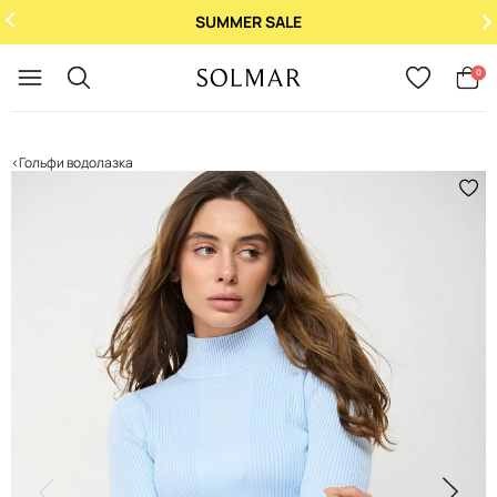
SUMMER SALE
Укр
/
Рус
0
Гольфи водолазка