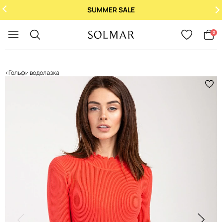
SUMMER SALE
Укр
/
Рус
0
Гольфи водолазка