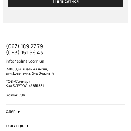
Підписатися
(067) 189 27 79
(063) 151 69 43
info@solmar.com.ua
29000, м. Хмельницький,
вул. Шевченка, буд. 34а, кв. 4
ТОВ «Солмар»
Код ЄДРПОУ: 43891881
Solmar USA
ОДЯГ
Джинси
ПОКУПЦЮ
Кофти та джемпера