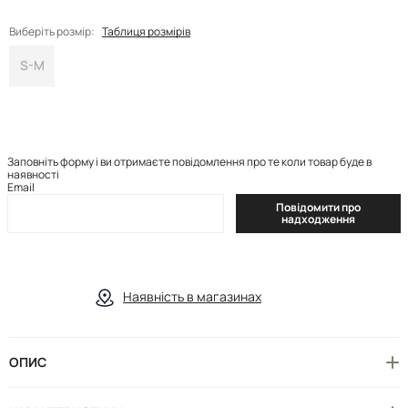
Виберіть розмір:
Таблиця розмірів
S-M
Заповніть форму і ви отримаєте повідомлення про те коли товар буде в
наявності
Email
Повідомити про
надходження
Наявність в магазинах
ОПИС