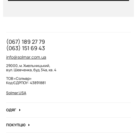
(067) 189 27 79
(063) 151 69 43
info@solmar.com.ua
29000, м. Хмельницький,
вул. Шевченка, буд. 34а, кв. 4
ТОВ «Солмар»
Код ЄДРПОУ: 43891881
Solmar USA
ОДЯГ
Джинси
ПОКУПЦЮ
Кофти та джемпера
Про компанію
Лонгсліви