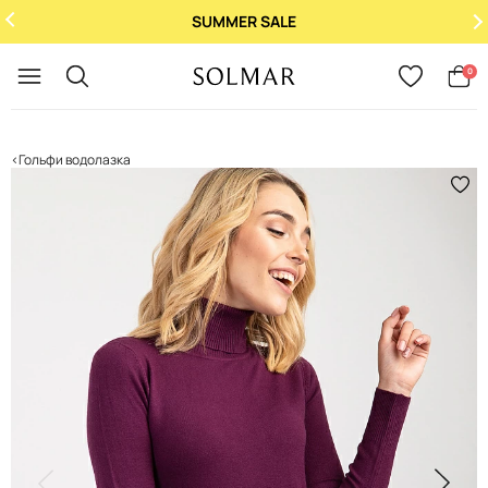
SUMMER SALE
Укр
/
Рус
0
Гольфи водолазка