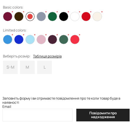
Basic colors:
Limited colors:
Виберіть розмір:
Таблиця розмірів
S-M
M
L
Заповніть форму і ви отримаєте повідомлення про те коли товар буде в
наявності
Email
Повідомити про
надходження