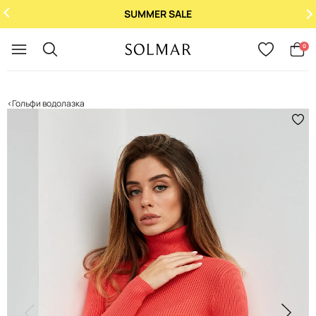
SUMMER SALE
Укр
/
Рус
0
Гольфи водолазка