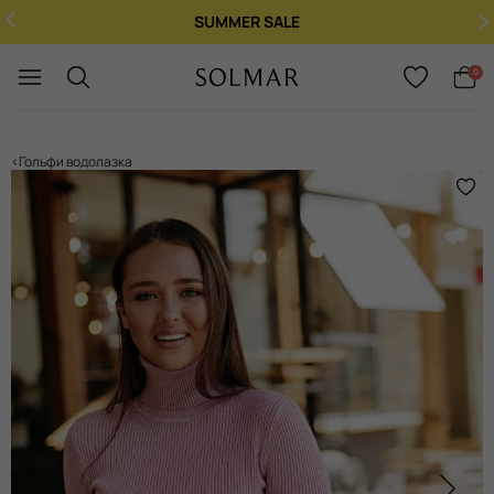
SUMMER SALE
Укр
/
Рус
0
Гольфи водолазка