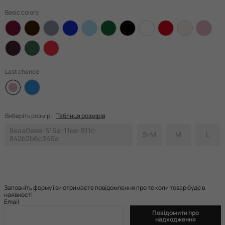
Basic colors:
Last chance:
Виберіть розмір:
Таблиця розмірів
8eaa0eea-516a-11ee-811c-
S-M
M
L
842b2b6c346a
Заповніть форму і ви отримаєте повідомлення про те коли товар буде в
наявності
Email
Повідомити про
надходження