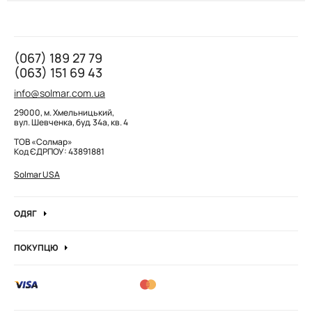
(067) 189 27 79
(063) 151 69 43
info@solmar.com.ua
29000, м. Хмельницький,
вул. Шевченка, буд. 34а, кв. 4
ТОВ «Солмар»
Код ЄДРПОУ: 43891881
Solmar USA
ОДЯГ
Джинси
ПОКУПЦЮ
Кофти та джемпера
Про компанію
Лонгсліви
Вакансії компанії
Боді
Блог
Сорочки