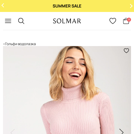
SUMMER SALE
Укр
/
Рус
0
Гольфи водолазка