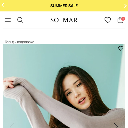
SUMMER SALE
Укр
/
Рус
0
Гольфи водолазка