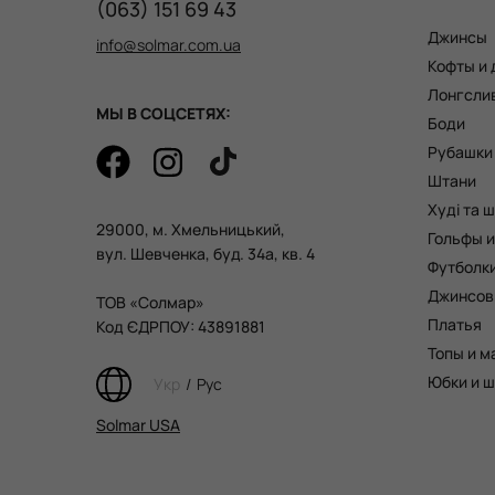
(063) 151 69 43
Джинсы
info@solmar.com.ua
Кофты и
Лонгсли
МЫ В СОЦСЕТЯХ:
Боди
Рубашки
Штани
Худі та 
29000, м. Хмельницький,
Гольфы и
вул. Шевченка, буд. 34а, кв. 4
Футболк
Джинсов
ТОВ «Солмар»
Платья
Код ЄДРПОУ: 43891881
Топы и м
Юбки и 
Укр
/
Рус
Solmar USA