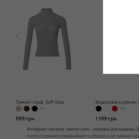
Тонкий гольф, Soft Grey
Водолазка в рубчик, E
+1
+12
999 грн
1 199 грн
Интернет-каталог solmar.com - находка для модниц. В
А для создания совершенного образа у нас можно най