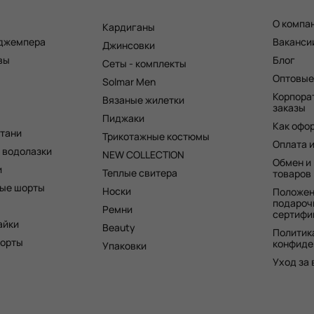
О компа
Кардиганы
 джемпера
Ваканси
Джинсовки
вы
Блог
Сеты - комплекты
Оптовые
Solmar Men
Корпора
Вязаные жилетки
заказы
Пиджаки
Как офо
штани
Трикотажные костюмы
Оплата 
 водолазки
NEW COLLECTION
Обмен и
и
Теплые свитера
товаров
ые шорты
Носки
Положен
подароч
Ремни
сертифи
айки
Beauty
Политик
шорты
конфиде
Упаковки
Уход за