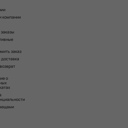
нии
и компании
 заказы
тивные
рмить заказ
и доставка
 возврат
ие о
ных
катах
а
нциальности
 вещами