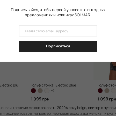
Подписывайся, чтобы первой узнавать о выгодных
предложениях и новинках SOLMAR.
Подписаться
lectric Blue
Гольф стойка, Electric Blue
Гольф стой
+7
1 099 грн
1 099 гр
 онлаин режиме можно заказать 20204 cozy beige, свитер с пугови
ти модные товары, например, неоновая водолазка женская и куртк