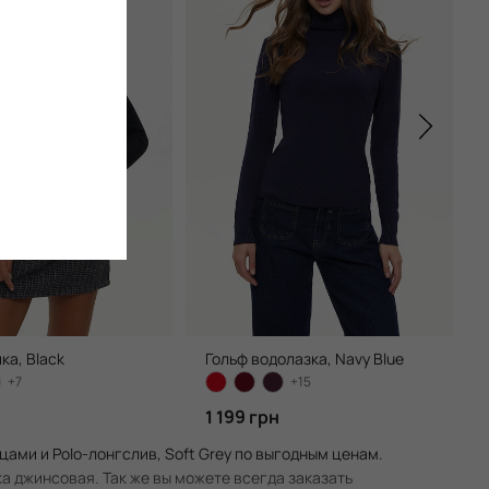
ка, Black
Гольф водолазка, Navy Blue
+7
+15
н
1 199 грн
цами и Polo-лонгслив, Soft Grey по выгодным ценам.
а джинсовая. Так же вы можете всегда заказать