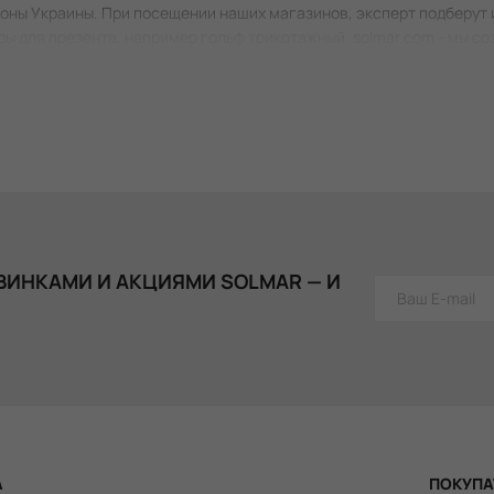
ны Украины. При посещении наших магазинов, эксперт подберут им
ары для презента, например гольф трикотажный. solmar.com - мы с
ВИНКАМИ И АКЦИЯМИ SOLMAR — И
А
ПОКУПА