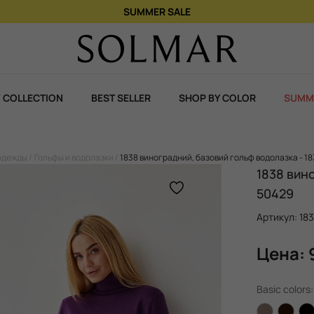
 COLLECTION
BEST SELLER
SHOP BY COLOR
SUMM
одежды
Гольфы и водолазки
1838 виноградний, базовий гольф водолазка - 1
1838 вин
50429
Артикул: 18
Цена: 
Basic colors: