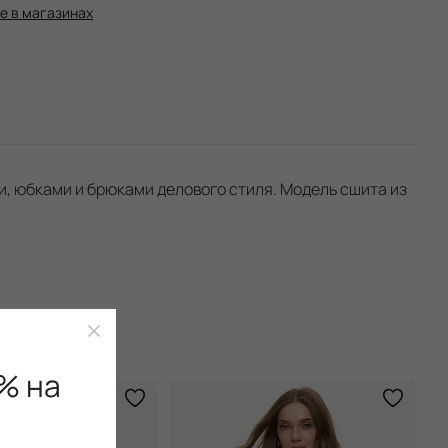
е в магазинах
и, юбками и брюками делового стиля. Модель сшита из
% на