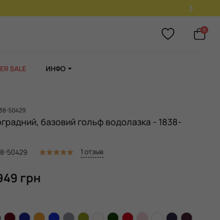
При покупке 2
0
ER SALE
ИНФО
838-50429
оградний, базовий гольф водолазка - 1838-
1 отзыв
38-50429
949 грн