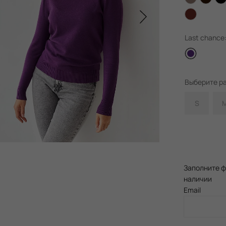
Last chance
Выберите р
S
Заполните ф
наличии
Email