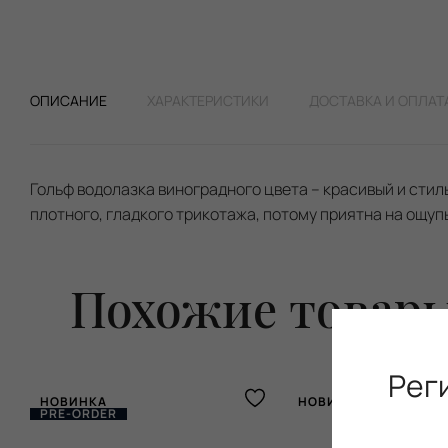
ОПИСАНИЕ
ХАРАКТЕРИСТИКИ
ДОСТАВКА И ОПЛАТ
Гольф водолазка виноградного цвета – красивый и сти
плотного, гладкого трикотажа, потому приятна на ощупь
Похожие товар
Рег
НОВИНКА
НОВИНКА
PRE-ORDER