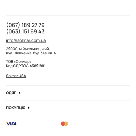
(067) 189 27 79
(063) 151 69 43
info@solmar.com.ua
29000, м. Хмельницький,
вул. Шевченка, буд. 34а, кв. 4
ТОВ «Солмар»
Код ЄДРПОУ: 43891881
Solmar USA
ОДЯГ
Джинси
ПОКУПЦЮ
Кофти та джемпера
Про компанію
Лонгсліви
Вакансії компанії
Боді
Блог
Сорочки