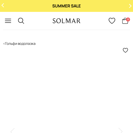
SUMMER SALE
Укр
/
Рус
0
Гольфи водолазка