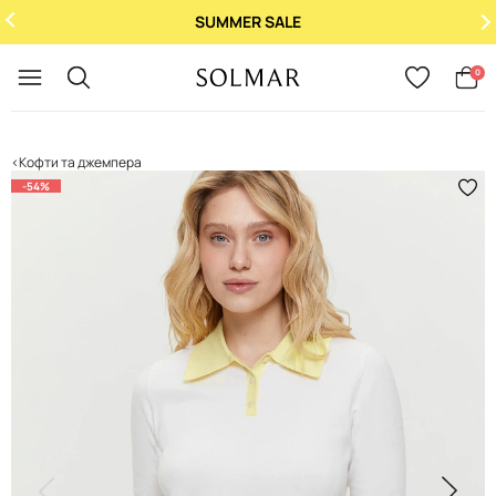
SUMMER SALE
Укр
/
Рус
0
Кофти та джемпера
-54%