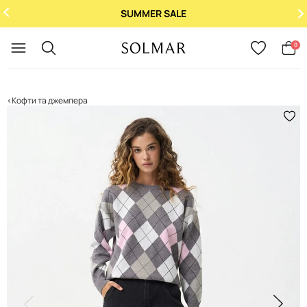
SUMMER SALE
Укр
/
Рус
0
Кофти та джемпера