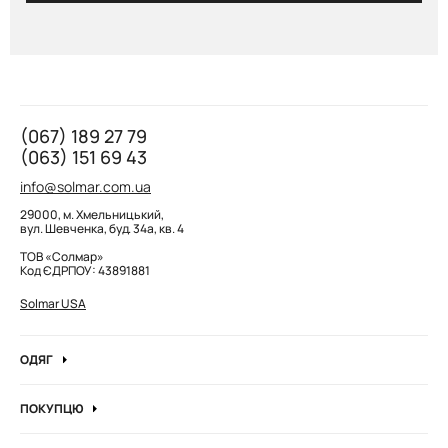
(067) 189 27 79
(063) 151 69 43
info@solmar.com.ua
29000, м. Хмельницький,
вул. Шевченка, буд. 34а, кв. 4
ТОВ «Солмар»
Код ЄДРПОУ: 43891881
Solmar USA
ОДЯГ
Джинси
ПОКУПЦЮ
Кофти та джемпера
Про компанію
Лонгсліви