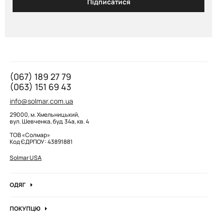
Підписатися
(067) 189 27 79
(063) 151 69 43
info@solmar.com.ua
29000, м. Хмельницький,
вул. Шевченка, буд. 34а, кв. 4
ТОВ «Солмар»
Код ЄДРПОУ: 43891881
Solmar USA
ОДЯГ
Джинси
ПОКУПЦЮ
Кофти та джемпера