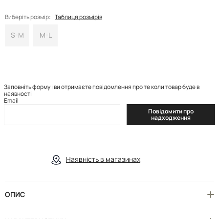
Виберіть розмір:
Таблиця розмірів
S-M
M-L
Заповніть форму і ви отримаєте повідомлення про те коли товар буде в
наявності
Email
Повідомити про
надходження
Наявність в магазинах
ОПИС