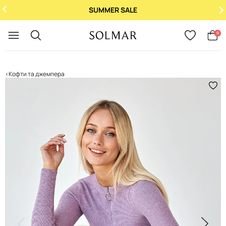
SUMMER SALE
Укр
/
Рус
0
Кофти та джемпера