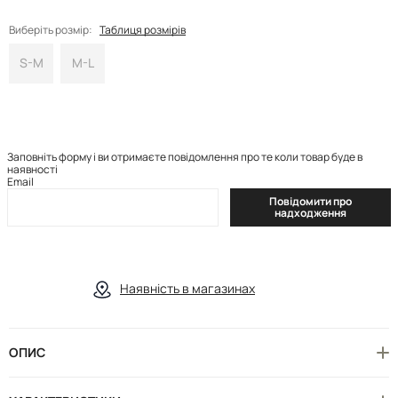
Виберіть розмір:
Таблиця розмірів
S-M
M-L
Заповніть форму і ви отримаєте повідомлення про те коли товар буде в
наявності
Email
Повідомити про
надходження
Наявність в магазинах
ОПИС