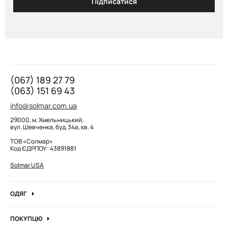
Підписатися
(067) 189 27 79
(063) 151 69 43
info@solmar.com.ua
29000, м. Хмельницький,
вул. Шевченка, буд. 34а, кв. 4
ТОВ «Солмар»
Код ЄДРПОУ: 43891881
Solmar USA
ОДЯГ
Джинси
ПОКУПЦЮ
Кофти та джемпера