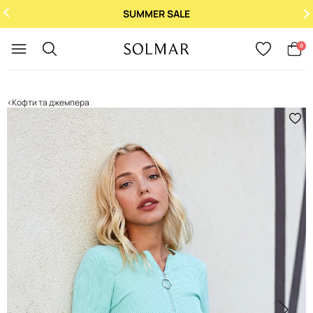
SUMMER SALE
Укр
/
Рус
0
Кофти та джемпера