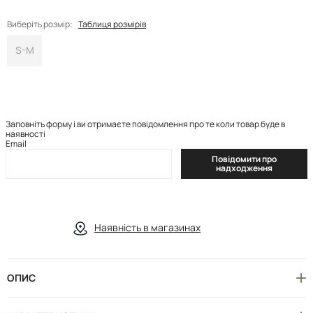
Виберіть розмір:
Таблиця розмірів
S-M
Заповніть форму і ви отримаєте повідомлення про те коли товар буде в
наявності
Email
Повідомити про
надходження
Наявність в магазинах
ОПИС