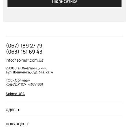
Підписатися
(067) 189 27 79
(063) 151 69 43
info@solmar.com.ua
29000, м. Хмельницький,
вул. Шевченка, буд. 34а, кв. 4
ТОВ «Солмар»
Код ЄДРПОУ: 43891881
Solmar USA
ОДЯГ
Джинси
ПОКУПЦЮ
Кофти та джемпера