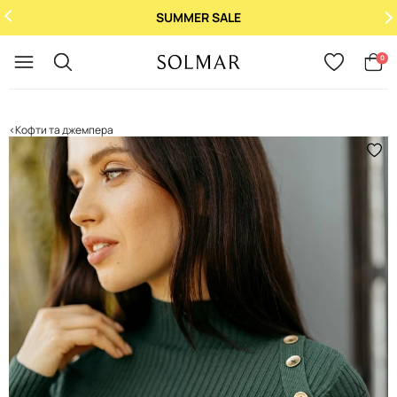
SUMMER SALE
Укр
/
Рус
0
Кофти та джемпера