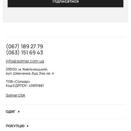
Підписатися
(067) 189 27 79
(063) 151 69 43
info@solmar.com.ua
29000, м. Хмельницький,
вул. Шевченка, буд. 34а, кв. 4
ТОВ «Солмар»
Код ЄДРПОУ: 43891881
Solmar USA
ОДЯГ
Джинси
ПОКУПЦЮ
Кофти та джемпера