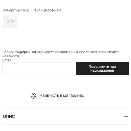
Виберіть розмір:
Таблиця розмірів
S-M
Заповніть форму і ви отримаєте повідомлення про те коли товар буде в
наявності
Email
Повідомити про
надходження
Наявність в магазинах
ОПИС