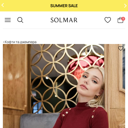
SUMMER SALE
Укр
/
Рус
0
Кофти та джемпера