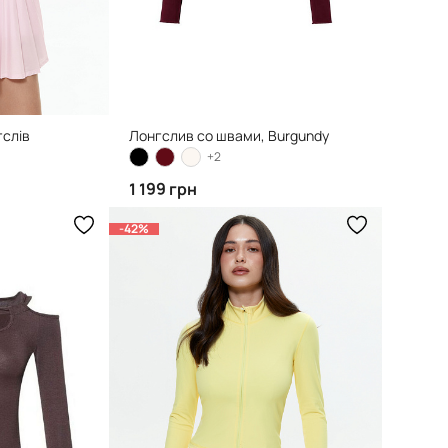
гслів
Лонгслив со швами, Burgundy
+2
1 199 грн
-42%