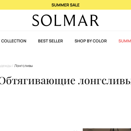
При покупке 2 ароматов – 3-й в подарок!
 COLLECTION
BEST SELLER
SHOP BY COLOR
SUMM
одежды
Лонгсливы
Обтягивающие лонгслив