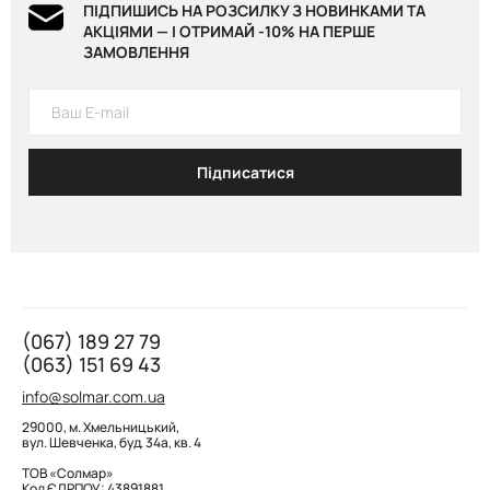
Лонгслів з вирізом, White 899 грн
ПІДПИШИСЬ НА РОЗСИЛКУ З НОВИНКАМИ ТА
Лонгслів з бантом, White 999 грн
Лонгслів, white 1 199 грн
АКЦІЯМИ — І ОТРИМАЙ -10% НА ПЕРШЕ
ЗАМОВЛЕННЯ
Підписатися
(067) 189 27 79
(063) 151 69 43
info@solmar.com.ua
29000, м. Хмельницький,
вул. Шевченка, буд. 34а, кв. 4
ТОВ «Солмар»
Код ЄДРПОУ: 43891881