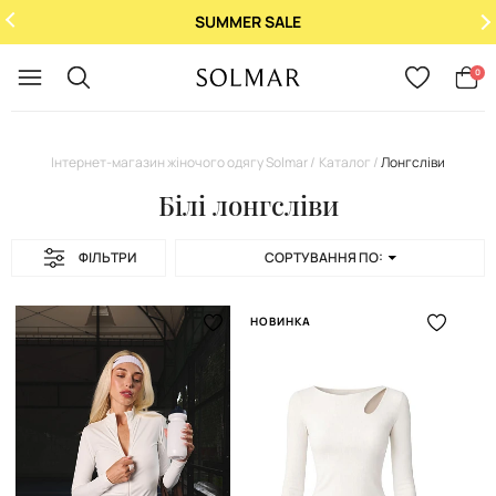
SUMMER SALE
Укр
/
Рус
0
Інтернет-магазин жіночого одягу Solmar
Каталог
Лонгсліви
Білі лонгсліви
ФІЛЬТРИ
СОРТУВАННЯ ПО:
НОВИНКА