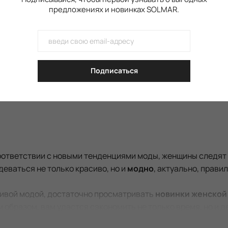
 на весь товар интернет-магазина на всей территории Украины, кро
предложениях и новинках SOLMAR.
Подписаться
соответствии с новыми тенденциями моды, женщины следят 
еваться не только красиво, но и
модно
, актуально, прави
чивой модой, достаточно просматривать
новинки женской
 образом, вам удастся сэкономить не только время, но и д