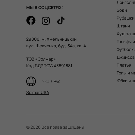
Лонгсли
МЫ В СОЦСЕТЯХ:
Боди
строгий деловой стиль;
уютный домашний образ;
Рубашки
повседневный комфортный лук;
Штани
для ярких вечеринок, встреч с друзьями;
Худі та 
29000, м. Хмельницький,
для сна и отдыха.
Гольфы и
вул. Шевченка, буд. 34а, кв. 4
Футболк
Джинсов
ТОВ «Солмар»
Каждому отдельному элементу одежды уделяет
Платья
Код ЄДРПОУ: 43891881
года. Кроме того, материалы, фурнитура и акс
Топы и м
исключительно от проверенных поставщиков.
Юбки и 
Укр
/
Рус
Преимущества покупок в Solma
Solmar USA
Чтобы выглядеть модно и современно, не обяза
каталог и выбрать понравившуюся модель в н
сеткой и цветовой палитрой. Многие модницы уж
© 2026 Все права защищены