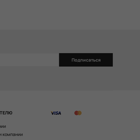
данный момент. При этом, используются
тво готовой продукции.
лный аутфит, включающий:
Подписаться
м;
ТЕЛЮ
нии
и компании