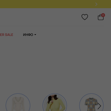
0
ER SALE
ИНФО