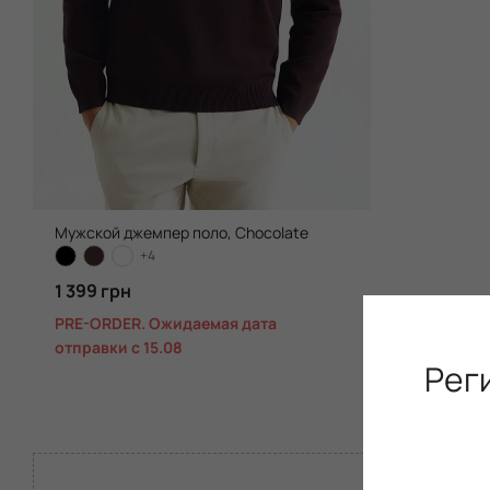
Мужской джемпер поло, Chocolate
+4
1 399 грн
PRE-ORDER. Ожидаемая дата
отправки с 15.08
Рег