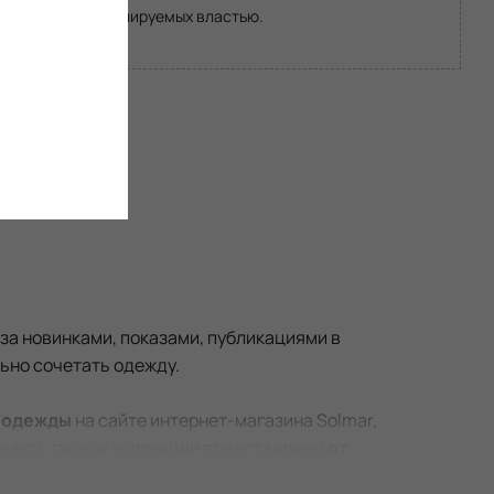
ме зон, не контролируемых властью.
за новинками, показами, публикациями в
льно сочетать одежду.
 одежды
на сайте интернет-магазина Solmar,
еньги, так как коллекции представлены
от