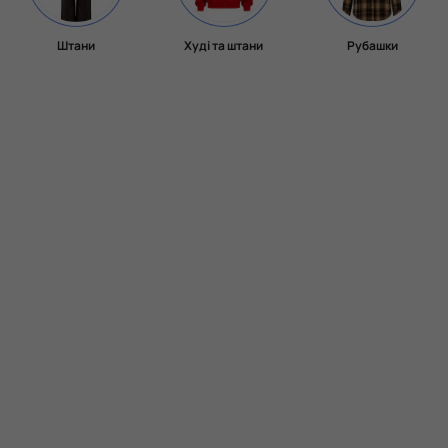
Штани
Худі та штани
Рубашки