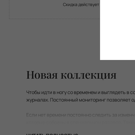
Скидка действует с 23.07 по 13.08
Новая коллекция
Чтобы идти в ногу со временем и выглядеть в 
журналах. Постоянный мониторинг позволяет од
Если нет времени постоянно следить за измен
которые собраны в специальном разделе. Таким
производителя
, по доступным
ценам
.