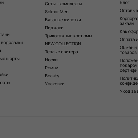
вы
Блог
Сеты - комплекты
Оптовые
Solmar Men
Корпора
Вязаные жилетки
заказы
Пиджаки
Как офо
штани
Трикотажные костюмы
Оплата 
 водолазки
NEW COLLECTION
Обмен и
и
Теплые свитера
товаров
ые шорты
Носки
Положен
ся максимум внимания, чтобы наши прекрасные покупател
подароч
Ремни
сертифи
ессуары для наших коллекций отличаются высоким качество
айки
Beauty
Политик
шорты
конфиде
Упаковки
Уход за
r
тельно посещать показы в Париже и тратить миллионы. Дос
есколько кликов. Каждая позиция дополняется детальными
е оценили покупки в Solmar и вот почему: