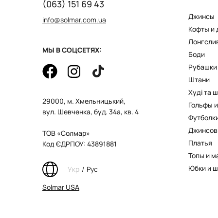
(063) 151 69 43
Джинсы
info@solmar.com.ua
Кофты и
Лонгсли
МЫ В СОЦСЕТЯХ:
Боди
Рубашки
Штани
Худі та 
29000, м. Хмельницький,
Гольфы и
вул. Шевченка, буд. 34а, кв. 4
Футболк
Джинсов
ТОВ «Солмар»
Платья
Код ЄДРПОУ: 43891881
Топы и м
Юбки и 
Укр
/
Рус
Solmar USA