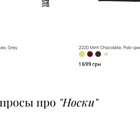
eo, Grey
2220 Mint Chocolate, Polo-д
+2
1 699 грн
опросы про
"Носки"