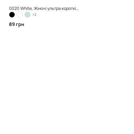
0020 White, Жіночі ультра короткі шкарпетки
+2
89 грн