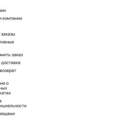
нии
и компании
 заказы
тивные
рмить заказ
и доставка
 возврат
ие о
ных
катах
а
нциальности
 вещами