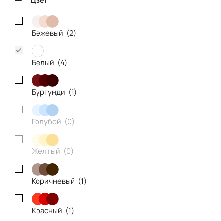
Цвет
Бежевый (
2
)
Белый (
4
)
Бургунди (
1
)
Голубой (
0
)
Желтый (
0
)
Коричневый (
1
)
Красный (
1
)