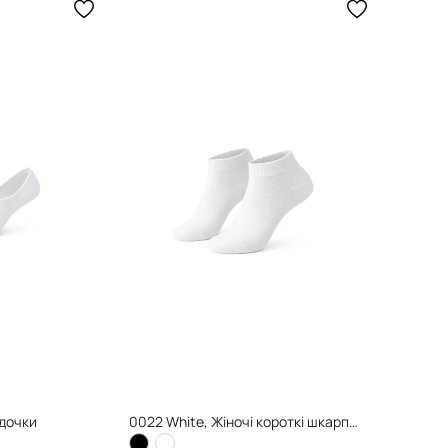
ідочки
0022 White, Жіночі короткі шкарпетки