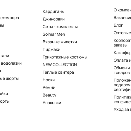
О компа
Кардиганы
 джемпера
Ваканси
Джинсовки
вы
Блог
Сеты - комплекты
Оптовые
Solmar Men
Корпора
Вязаные жилетки
заказы
Пиджаки
Как офо
штани
Трикотажные костюмы
Оплата 
 водолазки
NEW COLLECTION
Обмен и
и
Теплые свитера
товаров
ые шорты
Носки
Положен
подароч
Ремни
сертифи
айки
Beauty
Политик
шорты
конфиде
Упаковки
Уход за