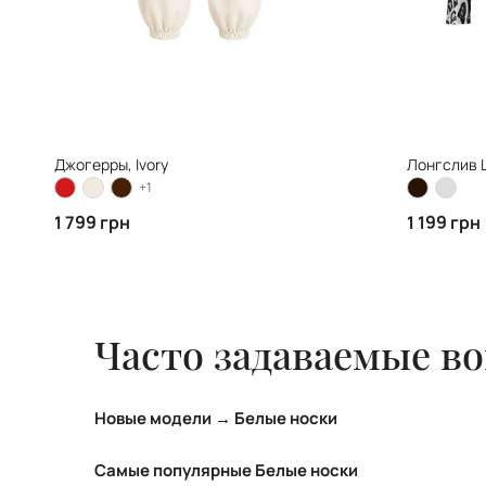
Джогерры, Ivory
Лонгслив L
+1
1 799 грн
1 199 грн
Часто задаваемые в
Новые модели → Белые носки
ТОП новых моделей категории Белые носки:
Самые популярные Белые носки