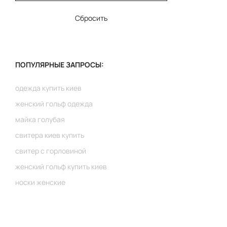
Сбросить
ПОПУЛЯРНЫЕ ЗАПРОСЫ:
одежда купить киев
женский гольф одежда
майка голубая
свитера киев купить
свитер с горловиной
женский гольф купить киев
носки женские