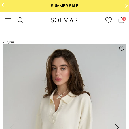
SUMMER SALE
Укр
/
Рус
0
Сукні