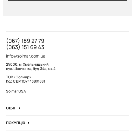
(067) 189 27 79
(063) 151 69 43
info@solmar.com.ua
29000, м. Хмельницький,
вул. Шевченка, буд. 34а, кв. 4
ТОВ «Солмар»
Код ЄДРПОУ: 43891881
Solmar USA
ОДЯГ
Джинси
ПОКУПЦЮ
Кофти та джемпера
Про компанію
Лонгсліви