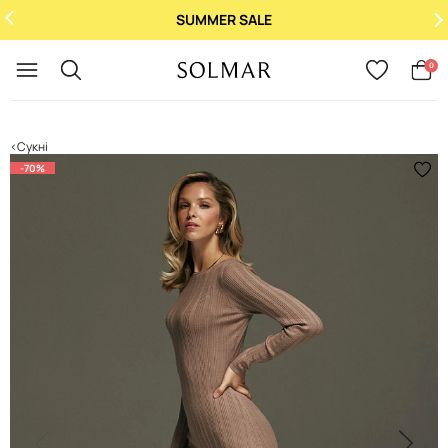
SUMMER SALE
Укр
/
Рус
0
Сукні
-70%