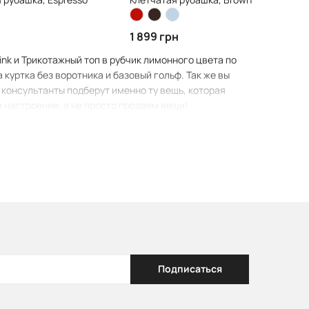
н
1 899 грн
nk и Трикотажный топ в рубчик лимонного цвета по
куртка без воротника и базовый гольф. Так же вы
консультанты подберут именно ту вещь, которая
м настроение, а не просто продаем вещи!
Подписаться