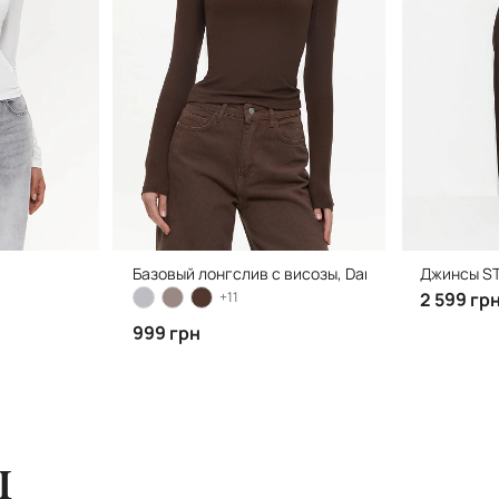
Базовый лонгслив с висозы, Dark Coffee
Джинсы ST
+11
2 599 гр
999 грн
ы