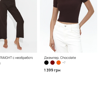
RAIGHT с необработанным нижним краем, Espresso
Джемпер, Chocolate
н
+7
1 399 грн