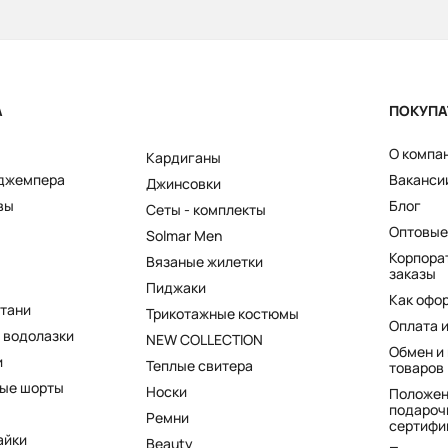
А
ПОКУПА
О компа
Кардиганы
 джемпера
Ваканси
Джинсовки
вы
Блог
Сеты - комплекты
Оптовые
Solmar Men
Корпора
Вязаные жилетки
заказы
Пиджаки
Как офо
штани
Трикотажные костюмы
Оплата 
 водолазки
NEW COLLECTION
Обмен и
и
Теплые свитера
товаров
ые шорты
Носки
Положен
подароч
Ремни
сертифи
айки
Beauty