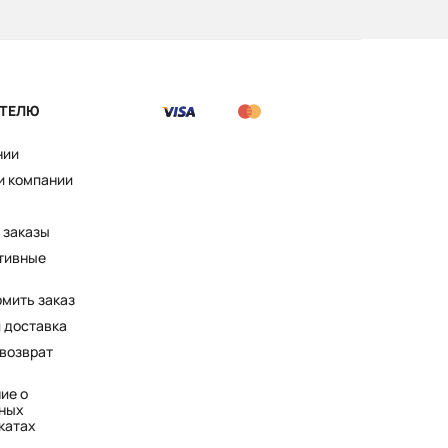
ТЕЛЮ
нии
и компании
 заказы
тивные
рмить заказ
и доставка
 возврат
ие о
ных
катах