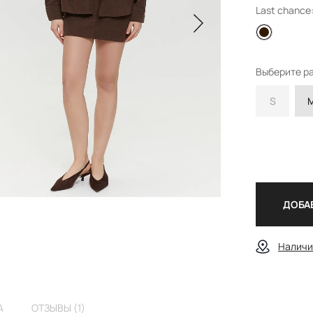
Last chance
Выберите р
S
ДОБАВ
Наличи
А
ОТЗЫВЫ (1)