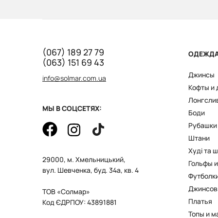
(067) 189 27 79
ОДЕЖД
(063) 151 69 43
Джинсы
info@solmar.com.ua
Кофты и
Лонгсли
МЫ В СОЦСЕТЯХ:
Боди
Рубашки
Штани
Худі та 
29000, м. Хмельницький,
Гольфы и
вул. Шевченка, буд. 34а, кв. 4
Футболк
Джинсов
ТОВ «Солмар»
Платья
Код ЄДРПОУ: 43891881
Топы и м