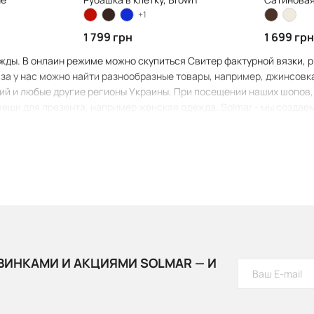
+1
1 799 грн
1 699 гр
ды. В онлаин режиме можно скупиться Свитер фактурной вязки, pi
а у нас можно найти разнообразные товары, например, джинсовка 
й и любые другие регионы Украины. При посещении наших шопов, 
и вещи для презента, например женская одежда. Solmar - мы создае
ВИНКАМИ И АКЦИЯМИ SOLMAR — И