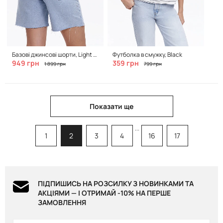
Базові джинсові шорти, Light Blue
Футболка в смужку, Black
949 грн
359 грн
1 899 грн
799 грн
Показати ще
...
1
2
3
4
16
17
ПІДПИШИСЬ НА РОЗСИЛКУ З НОВИНКАМИ ТА
АКЦІЯМИ — І ОТРИМАЙ -10% НА ПЕРШЕ
ЗАМОВЛЕННЯ