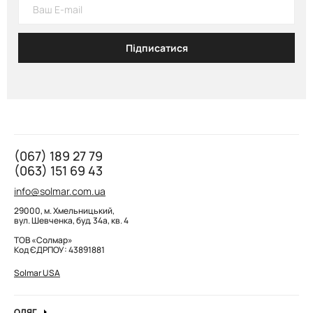
Підписатися
(067) 189 27 79
(063) 151 69 43
info@solmar.com.ua
29000, м. Хмельницький,
вул. Шевченка, буд. 34а, кв. 4
ТОВ «Солмар»
Код ЄДРПОУ: 43891881
Solmar USA
ОДЯГ