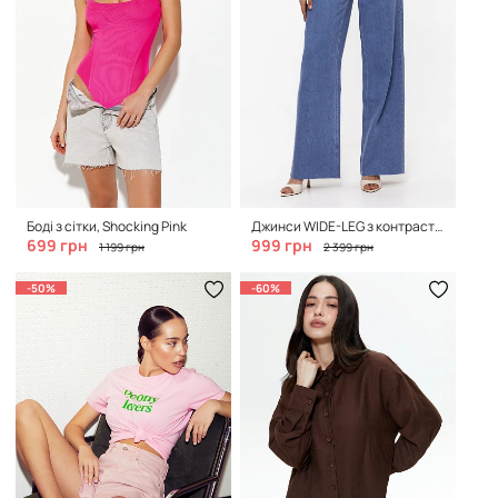
Боді з сітки, Shocking Pink
Джинси WIDE-LEG з контрастними швами, Soft Indigo
699 грн
999 грн
1 199 грн
2 399 грн
-50%
-60%