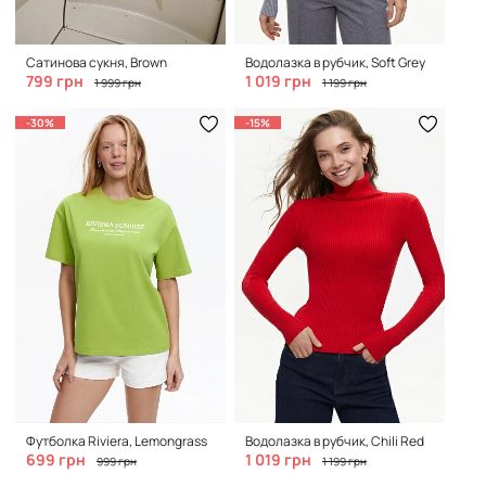
Сатинова сукня, Brown
Водолазка в рубчик, Soft Grey
799 грн
1 019 грн
1 999 грн
1 199 грн
-30%
-15%
Футболка Riviera, Lemongrass
Водолазка в рубчик, Chili Red
699 грн
1 019 грн
999 грн
1 199 грн