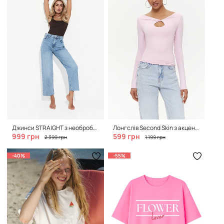
Джинси STRAIGHT з необробленим нижнім краєм, Natural Blue
Лонгслів Second Skin з акцентним вирізом,Bubble Pink
999 грн
599 грн
2 399 грн
1 199 грн
-40%
-55%