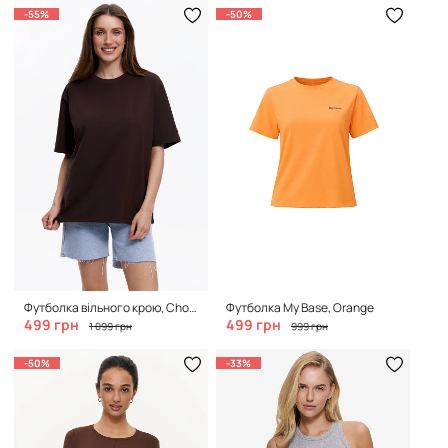
-55%
-50%
Футболка вільного крою, Chocolate
Футболка My Base, Orange
499 грн
499 грн
1 099 грн
999 грн
-50%
-33%