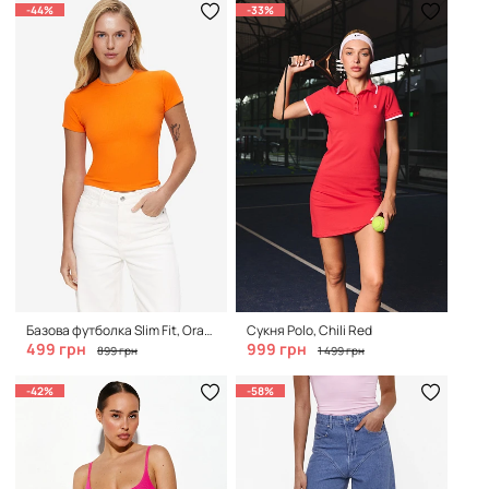
-44%
-33%
Базова футболка Slim Fit, Orange
Сукня Polo, Chili Red
499 грн
999 грн
899 грн
1 499 грн
-42%
-58%