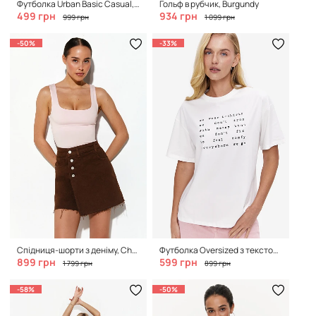
Футболка Urban Basic Casual, Bubble Pink
Гольф в рубчик, Burgundy
499 грн
934 грн
999 грн
1 099 грн
-50%
-33%
Спідниця-шорти з деніму, Chocolate
Футболка Oversized з текстовим принтом, Clean White
899 грн
599 грн
1 799 грн
899 грн
-58%
-50%