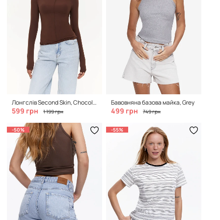
Лонгслів Second Skin, Chocolate
Бавовняна базова майка, Grey
599 грн
499 грн
1 199 грн
749 грн
-50%
-55%