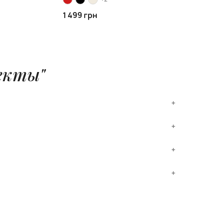
1 499 грн
екты"