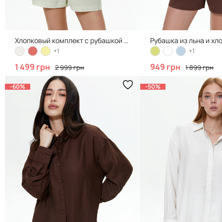
Хлопковый комплект с рубашкой и шортами, Green
Рубашка из льна и хл
+1
+1
1 499 грн
949 грн
2 999 грн
1 899 грн
-60%
-50%