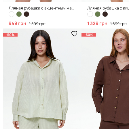
Лляная рубашка с акцентным манжетом, Brown
949 грн
1 329 грн
1 899 грн
1 899 грн
-50%
-50%