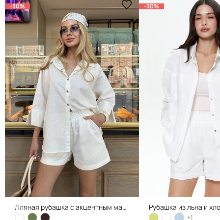
-30%
-30%
Лляная рубашка с акцентным манжетом, White
Рубашка из льна и хл
+1