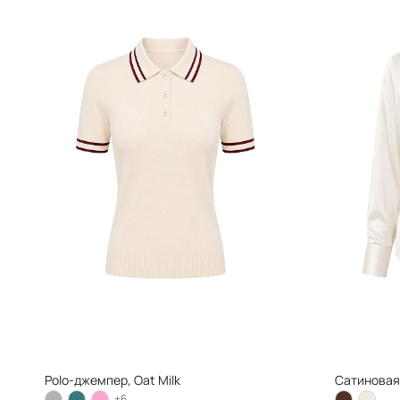
Polo-джемпер, Oat Milk
Сатиновая 
+6