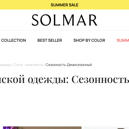
При покупке 2 ароматов – 3-й в подарок!
 COLLECTION
BEST SELLER
SHOP BY COLOR
SUMM
одежды
Сеты - комплекты
Сезонность:Демисезонный
ской одежды: Сезонност