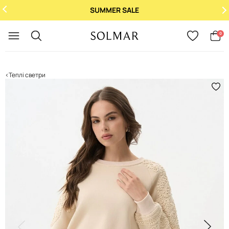
SUMMER SALE
Укр
/
Рус
0
Теплі светри