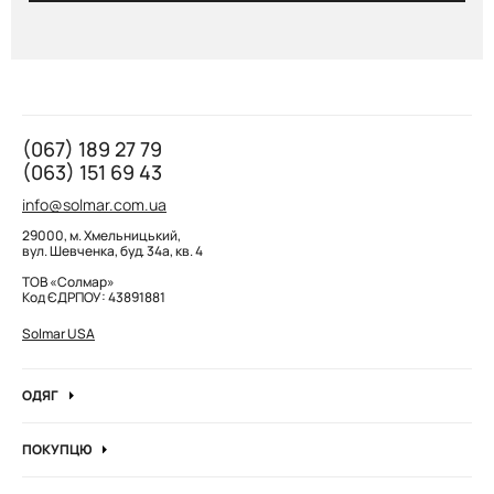
(067) 189 27 79
(063) 151 69 43
info@solmar.com.ua
29000, м. Хмельницький,
вул. Шевченка, буд. 34а, кв. 4
ТОВ «Солмар»
Код ЄДРПОУ: 43891881
Solmar USA
ОДЯГ
Джинси
ПОКУПЦЮ
Кофти та джемпера
Про компанію
Лонгсліви