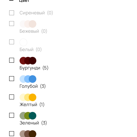
Цвет
Сиреневый (
0
)
Бежевый (
0
)
Белый (
0
)
Бургунди (
5
)
Голубой (
3
)
Желтый (
1
)
Зеленый (
3
)