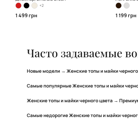
+2
1 499 грн
1 199 грн
Часто задаваемые в
Новые модели → Женские топы и майки черного
ТОП новых моделей категории Женские топы и м
Самые популярные Женские топы и майки черно
ТОП самых популярных моделей категории Женс
Женские топы и майки черного цвета → Премиу
Базовый топ, Black 399 грн
Топ бандо без рукавов, Black 399 грн
ТОП самых дорогих моделей категории Женские 
Самые недорогие Женские топы и майки черног
Базовый топ, Black 399 грн
ТОП самых недорогих моделей категории Женски
Топ бандо без рукавов, Black 399 грн
Базовый топ, Black 399 грн
Базовый топ, Black 399 грн