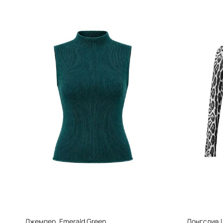
Джемпер, Emerald Green
Лонгслив L