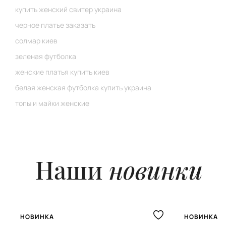
купить женский свитер украина
черное платье заказать
солмар киев
зеленая футболка
женские платья купить киев
белая женская футболка купить украина
топы и майки женские
Наши
новинки
НОВИНКА
НОВИНКА