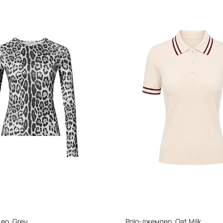
eo, Grey
Polo-джемпер, Oat Milk