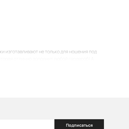
йки изготавливают не только для ношения под
оторая отлично дополнит любой гардероб! А
ический фасон майки очень стильный и отлично
а
отлично дополнит образ в прохладное время.
была придумана для занятий спортом, но сейчас
 но при этом немного открыты плечи. Чаще всего
Подписаться