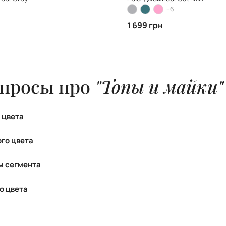
+6
1 699 грн
опросы про
"Топы и майки"
 цвета
айки черного цвета:
го цвета
кие топы и майки черного цвета
м сегмента
топы и майки черного цвета
о цвета
е топы и майки черного цвета: