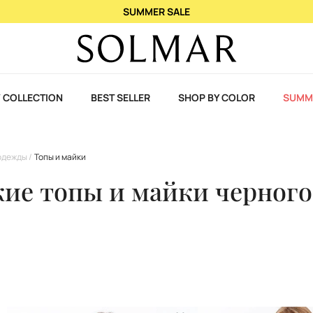
При покупке 2 ароматов – 3-й в подарок!
 COLLECTION
BEST SELLER
SHOP BY COLOR
SUMM
одежды
Топы и майки
ие топы и майки черного