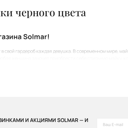
ки черного цвета
газина Solmar!
т в свой гардероб каждая девушка. В современном мире, ма
 Любая женщина захочет приобрести себе стильную майку, к
ы!
й крой – это базовый вариант для любого гардероба. Класс
со штанами, и с юбками. А изящная и яркая
женская рубашк
ридется по вкусу каждой девушке. Изначально эта модель 
нт для повседневной носки. У нее практически нет выреза,
ВИНКАМИ И АКЦИЯМИ SOLMAR — И
анами или джинсами.