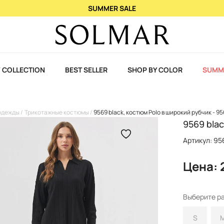
При покупке 2 ароматов – 3-й в подарок!
 COLLECTION
BEST SELLER
SHOP BY COLOR
SUMM
одежды
Трикотажные костюмы
9569 black, костюм Polo в широкий рубчик - 9
9569 blac
Артикул: 95
Цена: 
Выберите р
S