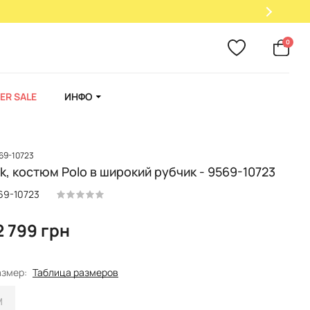
0
ER SALE
ИНФО
569-10723
k, костюм Polo в широкий рубчик - 9569-10723
69-10723
2 799 грн
азмер:
Таблица размеров
M