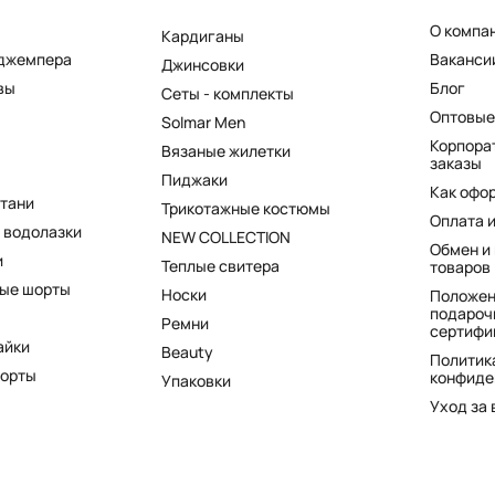
О компа
Кардиганы
 джемпера
Ваканси
Джинсовки
вы
Блог
Сеты - комплекты
Оптовые
Solmar Men
Корпора
Вязаные жилетки
заказы
Пиджаки
Как офо
штани
Трикотажные костюмы
Оплата 
 водолазки
NEW COLLECTION
Обмен и
и
Теплые свитера
товаров
ые шорты
Носки
Положен
подароч
Ремни
сертифи
айки
Beauty
Политик
шорты
конфиде
Упаковки
Уход за