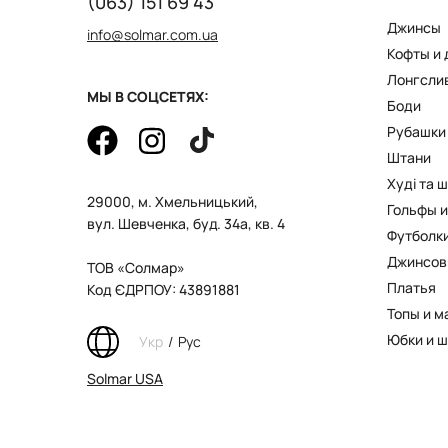
(063) 151 69 43
Джинсы
info@solmar.com.ua
Кофты и
Лонгсли
МЫ В СОЦСЕТЯХ:
Боди
Рубашки
Штани
Худі та 
29000, м. Хмельницький,
Гольфы и
вул. Шевченка, буд. 34а, кв. 4
Футболк
Джинсов
ТОВ «Солмар»
Платья
Код ЄДРПОУ: 43891881
Топы и м
Юбки и 
Укр
/
Рус
Solmar USA