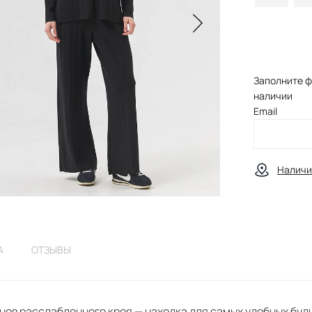
Заполните ф
наличии
Email
Наличи
А
ОТЗЫВЫ
ов расслабленного кроя — находка для самых удобных будн