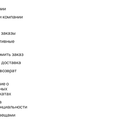
нии
и компании
 заказы
тивные
рмить заказ
и доставка
 возврат
ие о
ных
катах
а
нциальности
 вещами