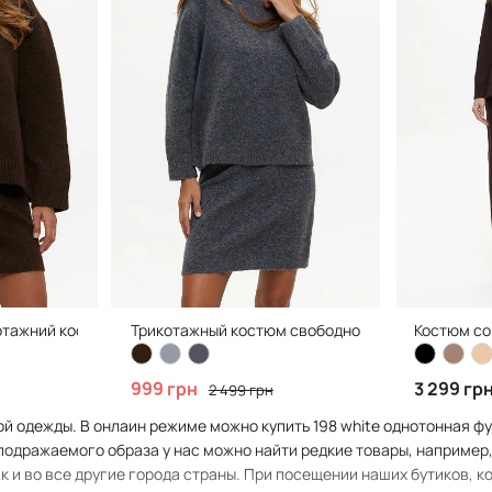
котажний костюм вільного крою зі спідницею
Трикотажный костюм свободного кроя с юбкой, d
Костюм со
999 грн
3 299 гр
2 499 грн
 одежды. В онлаин режиме можно купить 198 white однотонная футб
еподражаемого образа у нас можно найти редкие товары, например, 
 и во все другие города страны. При посещении наших бутиков, к