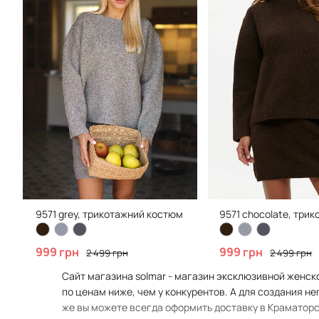
9571 grey, трикотажний костюм вільного крою зі спідницею
9571 chocolate, три
999 грн
999 грн
2 499 грн
2 499 грн
Сайт магазина solmar - магазин эксклюзивной женской
по ценам ниже, чем у конкурентов. А для создания н
же вы можете всегда оформить доставку в Краматорск