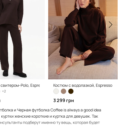
ark grey
 свитером-Polo, Espresso
Костюм с водолазкой, Espresso
+2
н
3 299 грн
олка и Черная футболка Coffee is always a good idea
куртки женские короткие и куртка для девушек. Так
онсультанты подберут именно ту вещь, которая будет